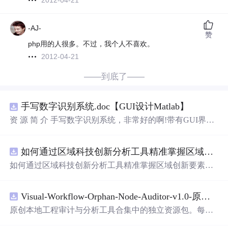
2012-04-21
-AJ-
赞
php用的人很多。不过，我个人不喜欢。
2012-04-21
——到底了——
手写数字识别系统.doc【GUI设计Matlab】
资 源 简 介 手写数字识别系统，非常好的啊!带有GUI界
面，使用方便! 详 情 说 明 用这个手写数字识别系统，你可
以轻松地识别手写数字。这个系统不仅功能强大，而且还
如何通过区域科技创新分析工具精准掌握区域创新要素分布与产业链融合现状？.docx
带有直观的图形用户界面（GUI），非常容易使用。你只
需要将手写数字输入系统，它将立即给出准确的识别结
如何通过区域科技创新分析工具精准掌握区域创新要素分
果。这个系统可以在各种场景中使用，无论是学校、工作
布与产业链融合现状？
还是日常生活，都能为你提供快速和准确的识别服务。它
是一个非常方便和实用的工具，你一定会喜欢它的！
Visual-Workflow-Orphan-Node-Auditor-v1.0-原创源码与文档.zip
原创本地工程审计与分析工具合集中的独立资源包。每个
ZIP包含完整源码、3项自动化测试、可复现合成示例、离