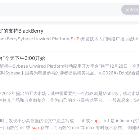
发表回
的支持BlackBerry
errySybase Unwired Platform(
SUP
)开发技术入门网络广播回放http:
”今天下午3:00开始
—Sybase Unwired Platform移动应用开发平台”将于12月28日（今
ybase中国将为积极参与的读者提供精美礼品。\u0026#xD;\n观看
012年提出的五大市场，其中很重要的一个战略就是Mobility，移动市
公司，并将其产品和自身做整合，作为自己的企业级移动平台。 一般说起来，SA
faria Server。
SUP
的全称是Syb
文时，发现不少高质量的论文中总是写成： inf 或
sup
。 inf 是 infimum 的简
函数的 inf 或
sup
存在，而函数的 min 或 max 有时候不存在。 例如函