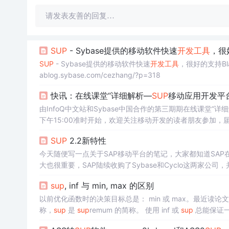
请发表友善的回复…
SUP
- Sybase提供的移动软件快速
开发工具
，很好
SUP
- Sybase提供的移动软件快速
开发工具
，很好的支持BlackB
ablog.sybase.com/cezhang/?p=318
快讯：在线课堂“详细解析—
SUP
移动应用开发平台
由InfoQ中文站和Sybase中国合作的第三期期在线课堂“详细解析
下午15:00准时开始，欢迎关注移动开发的读者朋友参加，届时S
http://infoq.gensee.com/webcast/site/entry/join-ea...
SUP
2.2新特性
今天随便写一点关于SAP移动平台的笔记，大家都知道SAP在2
大也很重要，SAP陆续收购了Sybase和Cyclo这两家
移动平台包括了三个部分：SAP
SUP
Server, Mobile SDK, A
sup
, inf 与 min, max 的区别
以前优化函数时的决策目标总是： min 或 max。最近读论
称，
sup
是
sup
remum 的简称。 使用 inf 或
sup
总能保证一个
数： f(x)=sin(x)/xf(x)=sin⁡(x)/xf(x)=...