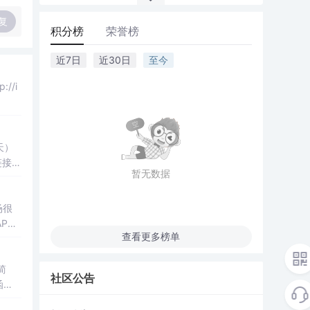
复
积分榜
荣誉榜
近7日
近30日
至今
//i
天）
链接：
暂无数据
场很
P的
查看更多榜单
社区公告