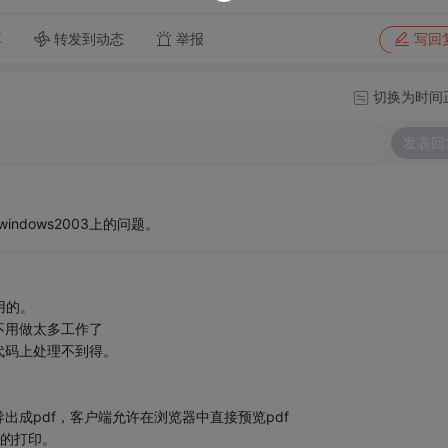
转发到动态
举报
享
写回
切换为时间
发表回
ndows2003上的问题。
用的。
不用做太多工作了
代码上处理不到得。
成pdf，客户端允许在浏览器中直接预览pdf
型的打印。