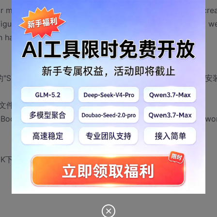
error message to be viewable on remote machines, please cre
uration file located in the root directory of the current w
have its "mode" attribute set to "Off".
v2.0"BootStrapper"Packages"CrystalReports，将
。
这个文件啊
\Bootstrapper\Packages\Crystal Reports for .NET Framewo
io 10.0\SDK下只有个3.5，里面有个bin文件夹，还是空的