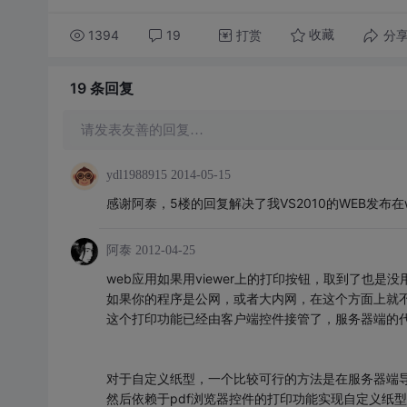
1394
19
打赏
分
收藏
19 条
回复
请发表友善的回复…
ydl1988915
2014-05-15
感谢阿泰，5楼的回复解决了我VS2010的WEB发布在wi
阿泰
2012-04-25
web应用如果用viewer上的打印按钮，取到了也是没
如果你的程序是公网，或者大内网，在这个方面上就
这个打印功能已经由客户端控件接管了，服务器端的
对于自定义纸型，一个比较可行的方法是在服务器端导出
然后依赖于pdf浏览器控件的打印功能实现自定义纸