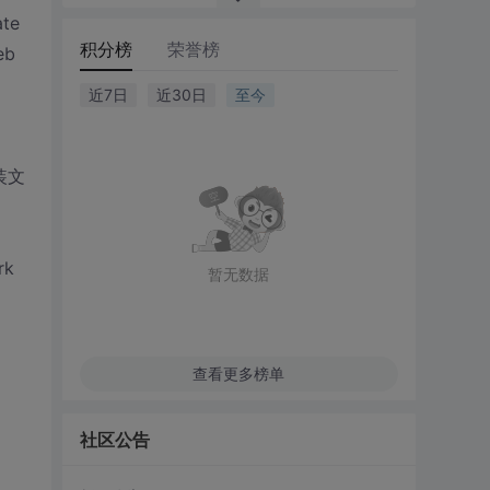
ate
积分榜
荣誉榜
eb
近7日
近30日
至今
安装文
rk
暂无数据
查看更多榜单
社区公告