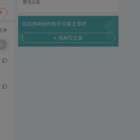
暂无公告
复
试试用AI创作助手写篇文章吧
正序
+ 用AI写文章
复