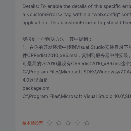
Details: To enable the details of this specific 
a <customErrors> tag within a "web.config" config
application. This <customErrors> tag should then 
我搜到一些解决方法，其中提到：
1、在你的开发环境中找到Visual Studio安装目录下的"SDK"
件CRRedist2010_x86.msi，复制到服务器中并安装
可是我的vs2010里没有CRRedist2010_x86.msi
C:\Program Files\Microsoft SDKs\Windows\v7.0A
4.0这里面是
package.xml
C:\Program Files\Microsoft Visual Stud
给本帖投票