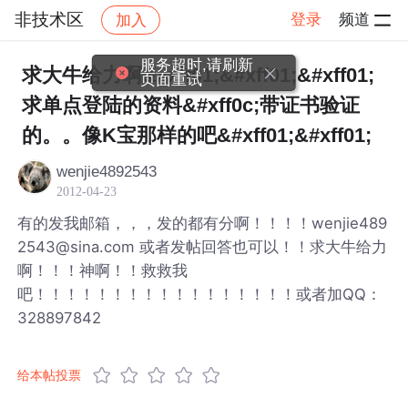
非技术区
登录
频道
加入
帖子详情
社区
非技术区
服务超时,请刷新
求大牛给力啊&#xff01;&#xff01;&#xff01;
页面重试
求单点登陆的资料&#xff0c;带证书验证
的。。像K宝那样的吧&#xff01;&#xff01;
wenjie4892543
2012-04-23
有的发我邮箱，，，发的都有分啊！！！！wenjie489
2543@sina.com 或者发帖回答也可以！！求大牛给力
啊！！！神啊！！救救我
吧！！！！！！！！！！！！！！！！！或者加QQ：
328897842
给本帖投票