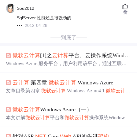
Sou2012
赞
SqlServer 性能还是很强劲的
2012-04-28
——到底了——
微软
云计算
[1]之
云计算
平台、云操作系统Windows Azure
Windows Azure:服务平台，用户利用该平台，通过互联网
访问
微软
数据中心运行Windows应用程序和存储应用程序
数据，这些应用程序可以向用户提供服务。Windows Azure
云计算
第四章
微软
云计算
Windows Azure
体系
架构
Windows Azure组成部分服务类型说明计算服务为
在Azure平台中运行的应用提供支持存储服务主要用来存储
文章目录第四章
微软
云计算
Windows Azure4.1
微软
云计算
二进制和结构化的数据Fabric 控制器主要用来部署、管理
平台1.传统的企业和用户在开发和部署自己的应用程序主
和监控应用内容分发网络CDN。
要有两种方式2.
微软
的
云计算
技术3.Windows Azure平台的4
微软
云计算
Windows Azure（一）
个组成部分4.Windows Azure平台体系
架构
4.2
微软
云操作
系统Windows Azure4.2.1 Windows Azure概述4.2.2 Windows
本文讲解
微软
云计算
平台和
微软
云计算
操作系统Windows
Azure计算服务image.png4.2.3 Windows Azure存储服务1.全
Azure，包括Windows Azure计算服务、存储服务、Window
局命名空间2.体系
架构
3.存储域的层次结构4.双复制引
s Azure Connect等等。
针对ASP
.NET
Core
Web
API的先进
架构