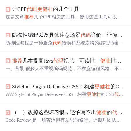
让CPP
代码
更
健壮
的几个工具
这篇文章
推荐
几个CPP相关的工具，使用这些工具可以帮
助我们检查不健康的
代码
，也可以帮助我们检测是否符合
编码规范。
防御性编程以及具体注意场景
代码
详解：让你的系统
防御性编程是一种避免
代码
错误和系统崩溃的编程思维方
式，核心在于不信任任何输入和前置条件，确保程序
健壮
性。其原则包括校验外部输入、处理返回值、保护关键分
推荐
几本提高Java
代码
规范、可读性、
健壮
性和可维护性的基本经典图
支、防御Null值以及限制非法状态。常见场景包括枚举比
较、空集合处理、业务对象属性校验、接口调用结果验证
一、背景 很多人不重视编码规范，不在意编程风格，不考
和参数校验。通过防御性编程，开发者能有效减少系统异
虑
代码
的
健壮
性可维护性等。 很多人总有一种心态，就是
常和线上故障，提升软件质量。
我不读这些一样写
代码
，是的没错，是可以写！ 但是
更
容
Stylelint Plugin Defensive CSS：构建
更
健壮
的CSS
代
易出各种bug，不知不觉会挖很多坑，团队合作其他同事会
感到很痛苦，
代码
可读性很差，后期也很难维护。 有些人
???? Stylelint Plugin Defensive CSS：构建
更
健壮
的CSS
代码
会说自己很忙，这一块没那么重要，其实很大程度上是找
在现代Web开发中，CSS不仅仅是样式表，它还是用户体
借口，往往不了了之了。 我认为不管是编程初期还是后面
验的关键组成部分。为了确保CSS
代码
的
健壮
性和可维护
进阶，这一块都非常非常非常...
（一）改掉这些坏习惯，还怕写不出
健壮
的
代码
？
性，我们
推荐
使用 Stylelint Plugin Defensive CSS。这个强
大的插件能够帮助开发者遵循防御性CSS的最佳实践，从
Code Review 是一场苦涩但有意思的修行。近期对团队负
而减少潜在的布局问题和用户体验瑕疵。 项目介绍 Stylelin
责的项目，进行了一次 Code Review，
代码
评审过程中遇