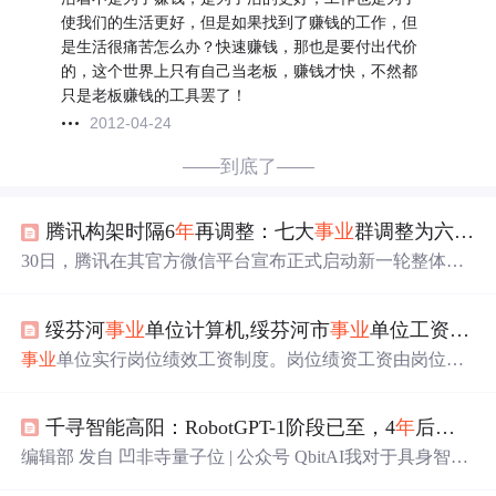
使我们的生活更好，但是如果找到了赚钱的工作，但
是生活很痛苦怎么办？快速赚钱，那也是要付出代价
的，这个世界上只有自己当老板，赚钱才快，不然都
只是老板赚钱的工具罢了！
2012-04-24
——到底了——
腾讯构架时隔6
年
再调整：七大
事业
群调整为六大
事
30日，腾讯在其官方微信平台宣布正式启动新一轮整体战
略升级。腾讯称，这是时隔6
年
后，公司的组织架构迎来的
新一轮优化调整，在原有七大
事业
群(BG)的基础上进行重
绥芬河
事业
单位计算机,绥芬河市
事业
单位工资标准
组整合。 腾讯表示，将保留原有的企业发展
事业
群(C
DG)、互动娱乐
事业
群(IEG)、技术工程
事业
群(TEG)、微
事业
单位实行岗位绩效工资制度。岗位绩资工资由岗位工
信
事业
群(WXG)；又突出聚焦融合效应，新成立云与智慧
资、薪级工资、绩效工资和津贴补贴四部分组成，今天我
产业
事业
群(CSIG)、平台与内容
事业
群(PCG)。 ...
们就2018
年
事业
单位执行的岗位工作、薪级工资和津贴补
千寻智能高阳：RobotGPT-1阶段已至，4
年
后达到3.5阶段 | MEET 2025
贴标准发给大家参考。一、岗位工资岗位工资以岗位权
利、责任、劳动强度、劳动条件、劳动技能、重要性、安
编辑部 发自 凹非寺量子位 | 公众号 QbitAI我对于具身智能
全系数等评价要素作为发放依据。岗位工资对岗不对人，
的定义很简单，就是能帮人类做各种事，比如帮我们的爷