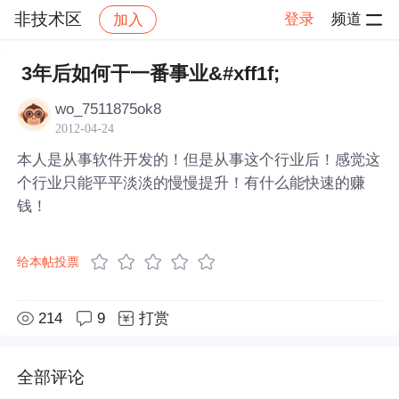
非技术区
登录
频道
加入
帖子详情
社区
非技术区
3年后如何干一番事业&#xff1f;
wo_7511875ok8
2012-04-24
本人是从事软件开发的！但是从事这个行业后！感觉这
个行业只能平平淡淡的慢慢提升！有什么能快速的赚
钱！
给本帖投票
214
9
打赏
全部评论