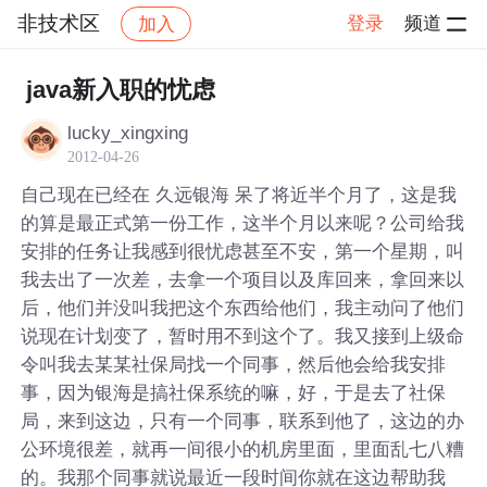
非技术区
登录
频道
加入
帖子详情
社区
非技术区
java新入职的忧虑
lucky_xingxing
2012-04-26
自己现在已经在 久远银海 呆了将近半个月了，这是我
的算是最正式第一份工作，这半个月以来呢？公司给我
安排的任务让我感到很忧虑甚至不安，第一个星期，叫
我去出了一次差，去拿一个项目以及库回来，拿回来以
后，他们并没叫我把这个东西给他们，我主动问了他们
说现在计划变了，暂时用不到这个了。我又接到上级命
令叫我去某某社保局找一个同事，然后他会给我安排
事，因为银海是搞社保系统的嘛，好，于是去了社保
局，来到这边，只有一个同事，联系到他了，这边的办
公环境很差，就再一间很小的机房里面，里面乱七八糟
的。我那个同事就说最近一段时间你就在这边帮助我