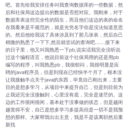
吧。首先给我安排任务叫我查询数据库的一些数据，然
后和社保局这边提出的数据是否想对应。我刚来，对于
数据库表这些完全性的陌生，而且他们这边的表的命名
在我看来是不规范的，就是光凭名字你是没法知道意思
的。然后他给我说了具体涉及到了那几张表，然后自己
稍微的熟悉了一下下,然后就尝试的查询吧.......接下来
的日子里，他又叫我熟悉一下pb,说实话我完全没听说
过这个编程语言，他说目前这个社保局用的还是用pb
编写的程序，叫我熟悉pb，我很郁闷，我很明显是应
聘的java程序员，但是到现在已经快半个月了，根本没
让我接触半点关于java的东西，毕竟自己刚出来，主要
目的是想多学习，从项目中来提升自己，但是到目前为
止我还完全没接触到，心里没有底，完全是迷茫的。这
边的工作很闲很闲，基本处于没事做的状态，但是越闲
越觉得不安，自己是想多学习多提高但是一切不是我预
想的那样。大家帮我出出主意，我是不是该离职然后重
新找