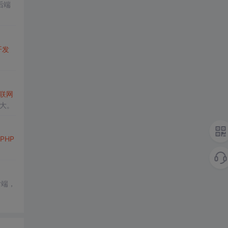
后端
开发
联网
大。
PHP
后端，