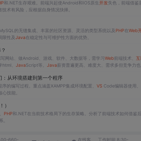
HP
和.NET生存艰难。前端兴起使Android和IOS原生
开发
失色，前端借鉴
转技术有风险，应根据自身情况抉择。
MySQL的无缝集成、丰富的社区资源、灵活的类型系统以及
PHP
在
Web
局限性及
Java
在稳定性与可维护性方面的优势。
择？
写网站、做Android、游戏、软件、大数据等，需学习
Web
前端技术、
互
html、
Java
Script等。
Java
薪资普遍更高、难度大、需求多但竞争力也
门：从环境搭建到第一个程序
程序的编写过程。重点涵盖XAMPP集成环境配置、
VS
Code编辑器使用、
核心技能。
！）
、
PHP
和.NET在当前技术格局下的生存策略。分析了前端技术如何借鉴
系。
400-660-
在线客
工作时间 8:30-