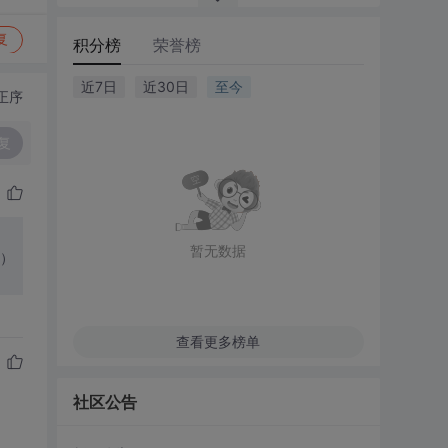
复
积分榜
荣誉榜
近7日
近30日
至今
正序
复
暂无数据
查看更多榜单
社区公告