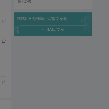
暂无公告
试试用AI创作助手写篇文章吧
+ 用AI写文章