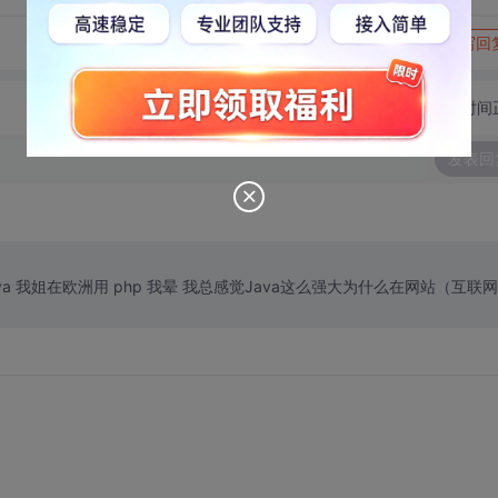
转发到动态
举报
写回
切换为时间
发表回