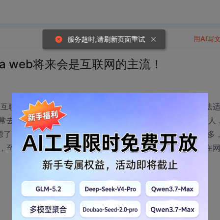
用AI写
服务超时,请刷新页面重试
Java web将来会是互联网的主流！
能在互联网网站方面大展拳脚呢？好像是SSH这样笨重的框架无法
SChina中逛逛，发现了一批从事Java Web框架设计的人
开源了(用起来非常不错，加了他的群222478625，里面高手很多
，至少有一群人去推动它朝着那个方向走。所以我感觉Java在