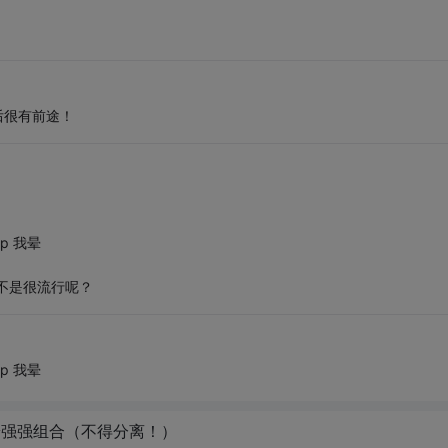
后很有前途！
p 我晕
不是很流行呢？
p 我晕
端强强组合（不得分离！）