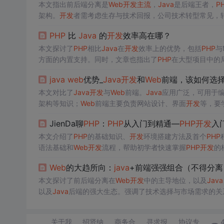
本文指出前后端分离是
Web
开发
主流
，
Java
是后端王者，
P
架构。
开发
者需考虑生存与技术回报，公司技术转型常见，
PHP
比
Java
的
开发
效率高在哪？
本文探讨了
PHP
相比
Java
在
开发
效率上的优势，包括
PHP
与
方面的内置支持。同时，文章也指出了
PHP
在大型项目中的
java
web
优势_
Java
开发
和
Web
前端，该如何选
本文对比了
Java
开发
与
Web
前端。
Java
应用广泛，可用于编
架构等知识；
Web
前端主要负责网站设计、界面
开发
等，要学
JienDa聊
PHP
：
PHP
从入门到精通—
PHP
开发
入
本文介绍了
PHP
的基础知识、
开发
环境搭建方法及首个
PHP
语法基础和
Web
开发
流程，帮助初学者快速掌握
PHP
开发
的
Web
的大趋所向：
java
+前端强强组合（不得分离
本文探讨了前后端分离在
Web
开发
中的主导地位，以及
Java
以及
Java
后端的强大生态。强调了技术选择与市场需求的关
关于我
招贤纳
商务合
寻求报
协议专