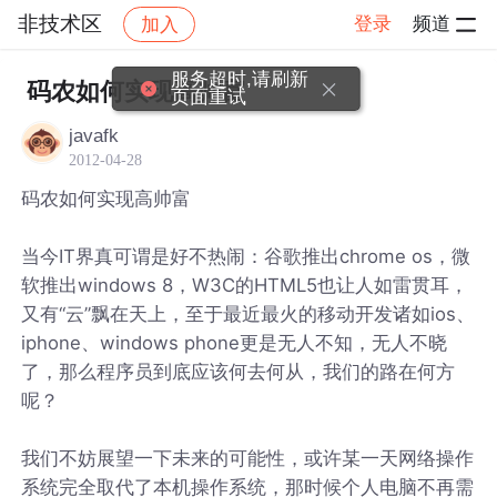
非技术区
登录
频道
加入
帖子详情
社区
非技术区
服务超时,请刷新
码农如何实现高帅富
页面重试
javafk
2012-04-28
码农如何实现高帅富
当今IT界真可谓是好不热闹：谷歌推出chrome os，微
软推出windows 8，W3C的HTML5也让人如雷贯耳，
又有“云”飘在天上，至于最近最火的移动开发诸如ios、
iphone、windows phone更是无人不知，无人不晓
了，那么程序员到底应该何去何从，我们的路在何方
呢？
我们不妨展望一下未来的可能性，或许某一天网络操作
系统完全取代了本机操作系统，那时候个人电脑不再需