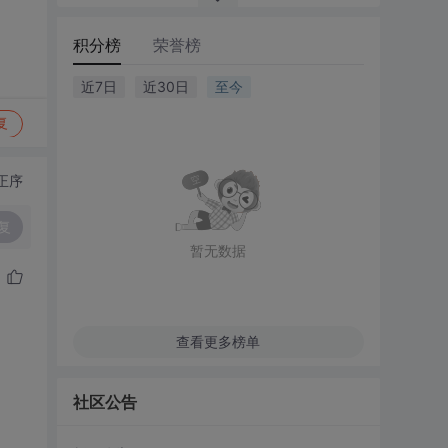
积分榜
荣誉榜
近7日
近30日
至今
复
正序
复
暂无数据
查看更多榜单
社区公告