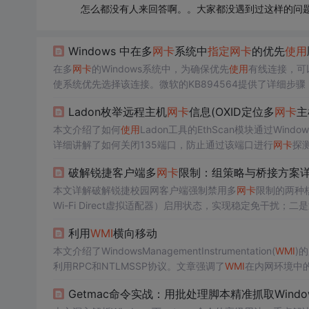
怎么都没有人来回答啊。。大家都没遇到过这样的问
Windows 中在多
网卡
系统中
指定
网卡
的优先
使用
在多
网卡
的Windows系统中，为确保优先
使用
有线连接，可以
使系统优先选择该连接。微软的KB894564提供了详细步骤
法避免在办公室环境中依赖无线连接，保证网络性能。
Ladon枚举远程主机
网卡
信息(OXID定位多
网卡
主
本文介绍了如何
使用
Ladon工具的EthScan模块通过Win
详细讲解了如何关闭135端口，防止通过该端口进行
网卡
探
破解锐捷客户端多
网卡
限制：组策略与桥接方案
本文详解破解锐捷校园网客户端强制禁用多
网卡
限制的两种核
Wi-Fi Direct虚拟适配器）启用状态，实现稳定免干扰；二
境。方案均不修改客户端、不违反认证协议，适用于虚拟机
利用
WMI
横向移动
本文介绍了WindowsManagementInstrumentation(
WMI
)
利用RPC和NTLMSSP协议。文章强调了
WMI
在内网环境中
Getmac命令实战：用批处理脚本精准抓取Windo