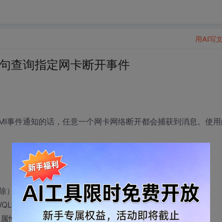
用AI写
语句查询指定网卡断开事件
MI事件通知的话，任意一个网卡网络断开都会捕获到消息。使用
到消息通知. 有没有类似 Select * from
...之类的WQL语句可供查询。 但是我不晓得
有可供查询的属性。请各位多多帮忙。。急死人啊。