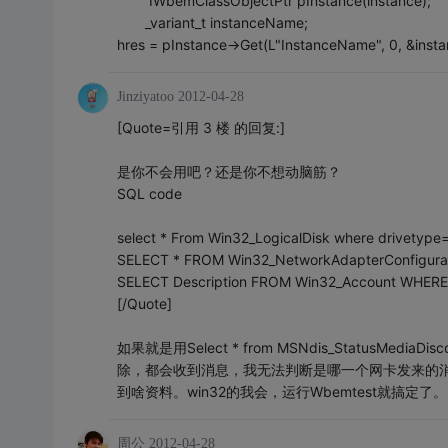
IWbemClassObjectPtr pInstance(instance);
_variant_t instanceName;
hres = pInstance->Get(L"InstanceName", 0, &insta
Jinziyatoo
2012-04-28
[Quote=引用 3 楼 的回复:]
是你不会用吧？还是你不想动脑筋？
SQL code
select * From Win32_LogicalDisk where drivetype
SELECT * FROM Win32_NetworkAdapterConfigur
SELECT Description FROM Win32_Account WHE
[/Quote]
如果就是用Select * from MSNdis_Status
除，都会收到消息，我无法判断是哪一个网卡发来的消
到啥资料。win32的我会，运行Wbemtest就搞定了。
周公
2012-04-28