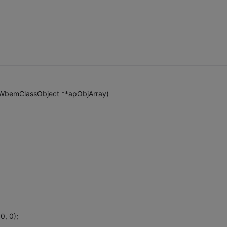
 IWbemClassObject **apObjArray)
0, 0);