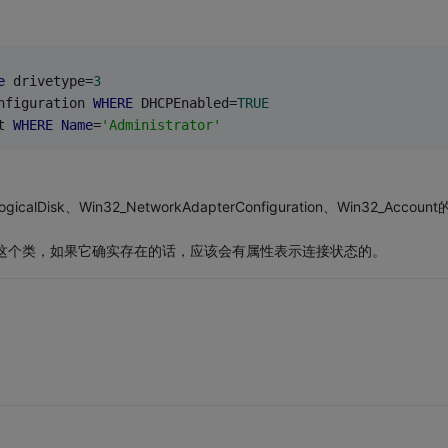
e
 drivetype=
3
nfiguration 
WHERE
 DHCPEnabled=
TRUE
t 
WHERE
Name
=
'Administrator'
icalDisk、Win32_NetworkAdapterConfiguration、Win32_Accoun
connect这个类，如果它确实存在的话，应该会有属性表示连接状态的。