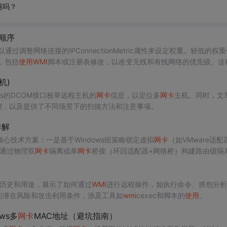
题吗？
顺序
通过调整网络连接的IPConnectionMetric属性来设定权重。较低的权
，包括
使用
WMI
脚本或注册表修改，以改变无线和有线网络的优先级。这
机)
dows的DCOM接口枚举远程主机的
网卡
信息，以定位多
网卡
主机。同时，文
测，以及提供了不同场景下的扫描方法和注意事项。
详解
心技术方案：一是基于Windows组策略锁定虚拟
网卡
（如VMware适配
是通过物理双
网卡
隔离或单
网卡
桥接（环回适配器+网络桥）构建路由级隔
联网与移动热点共享场景。
的历史和用途，展示了如何通过
WMI
进行远程操作，如执行命令、抓包分析
的潜在风险和攻击利用条件，涉及工具如
wmi
cexec和脚本的
使用
。
ws多
网卡
MAC地址（避坑指南）