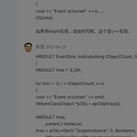
{
cout << "Event occurred" << e……
[/Quote]
如果用dephi实现，该如何写呢。这个是c++实现。
蒋晟
2012-04-29
HRESULT EventSink::Indicate(long lObjectCount,
{
HRESULT hres = S_OK;
for (int i = 0; i < lObjectCount; i++)
{
cout << "Event occurred" << endl;
IWbemClassObject *pObj = apObjArray[i];
HRESULT hres;
_variant_t instance;
hres = pObj->Get(L"TargetInstance", 0, &instance, 