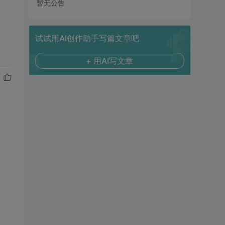
暂无公告
试试用AI创作助手写篇文章吧
+ 用AI写文章