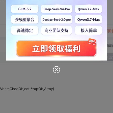
转发到动态
举报
写回
切换为时间
发表回
 IWbemClassObject **apObjArray)