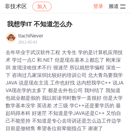
非技术区
登录
频道
加入
帖子详情
社区
非技术区
我想学IT 不知道怎么办
ItachiNever
2012-05-01
去年毕业于武汉软件工程 大专生 学的是计算机应用技
术 学过一点C 和.NET 但是现在基本上都忘了 刚来深
圳 发现没啥技术不行 很迷茫 所以就想学编程 深造一
下 咨询过几家深圳比较好的培训公司 北大青鸟要我学
JAVA 说是现在主流 工作也好找 达内想我学C++ 说JA
VA现在学的太多了 都是去外包公司 我纠结了 我知道
包就业都是假的 我以前读书时数学一直很好 但是大学
数学基本没学 英语差 才三级 学C++还是要学历的 最
起码得本科 好迷茫 不知道是学JAVA还是C++ 又怕自
己不能坚持 不知道是专心去培训还是怎么边工作边学
目前是做销售 希望各位前辈能指点下 谢谢了