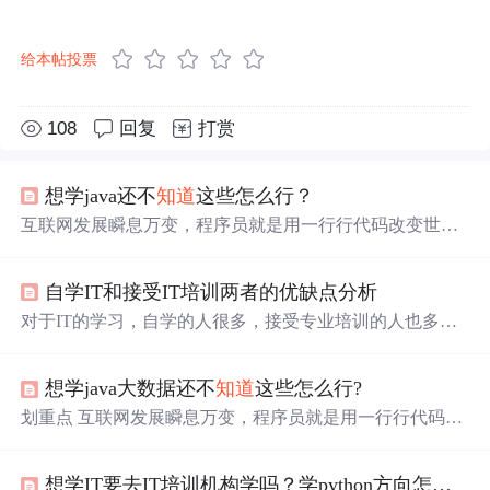
给本帖投票
108
回复
打赏
想学java还不
知道
这些怎么行？
互联网发展瞬息万变，程序员就是用一行行代码改变世
界，设想你做的app被大家喜爱，你做的网站深受大家亲睐
的时候，那种成就感自然是不言而喻的。本文达妹就为大
自学IT和接受IT培训两者的优缺点分析
家总结在学习IT技术前，程序员不得不掌握的技能，希望
对你有帮助：1、你能吃苦吗？为什么这么问？很简单，99
对于IT的学习，自学的人很多，接受专业培训的人也多。
6大家听过吧，这是互联网行业奇葩工作时间。做程序员这
自学最大的优势就是“省钱”，最大的缺陷就是“学不进”，
行尤其是互联网企业里，加班是常有的事，遇到赶项目或
有智能手机和电脑在自己面前，有几个年轻人能做到拿来
者大事通宵也不是不可能，华为加班猝死，阿...
想学java大数据还不
知道
这些怎么行?
学习的?没有超强的自律，你可能很快就会放弃学习了。那
么参加IT培训呢?参加培训的最大的优势就是专业，最大的
划重点 互联网发展瞬息万变，程序员就是用一行行代码改
缺陷就是“花钱”。有专业老师带你学习解惑，学习效率肯
变世界，设想你做的app被大家喜爱，你做的网站深受大家
定更高，还有培训的氛围也会让你有想学习的冲动。但是
亲睐的时候，那种成就感自然是不言而喻的。本文达妹就
培训确实有点“烧钱”，少则万把块，多...
想学IT要去IT培训机构学吗？学python方向怎么样？
为大家总结在学习IT技术前，程序员不得不掌握的技能，