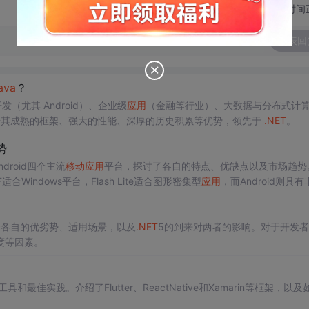
切换为时间
发表回
ava
？
发（尤其 Android）、企业级
应用
（金融等行业）、大数据与分布式计
其成熟的框架、强大的性能、深厚的历史积累等优势，领先于
.NET
。
势
和Android四个主流
移动
应用
平台，探讨了各自的特点、优缺点以及市场趋势
F适合Windows平台，Flash Lite适合图形密集型
应用
，而Android则具有
Flash Lite占据主导，Android潜力巨大。
括各自的优劣势、适用场景，以及
.NET
5的到来对两者的影响。对于开发者
度等因素。
和最佳实践。介绍了Flutter、ReactNative和Xamarin等框架，以及