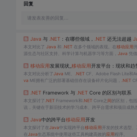
回复
请发表友善的回复…
Java
与
.NET
：在哪些领域，
.NET
还无法超越
J
本文对比了
Java
和
.NET
在多个领域的表现。在
移动
应用
开
源生态与社区支持、科学计算与机器学习等方面，
Java
凭借
移动
应用
发展现状_
移动
应用
开发平台：现状和趋
本文对比分析了
Java
ME、
.NET
CF、Adobe Flash Lite
va
ME拥有广泛的部署基础但存在设备碎片化问题，
.NET
C
的API和不断增长的开发者社区。游戏开发方面，
Java
ME和
.NET
Framework 与
.NET
Core 的区别与联系
本文探讨了
.NET
Framework和
.NET
Core之
间
的区别，包
说，关键在于新旧技术的学习成本、跨平台需求和项目成熟
Java
中的跨平台
移动
应用
开发
本文探讨了在
Java
中实现跨平台
移动
应用
开发的技术选型、工具
在
Java
生态系统中使用这些工具构建高效的
应用
程序。