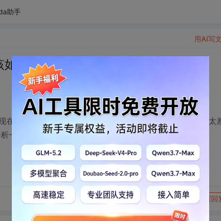
da助手
用AI写
间该如何选择
分.net java 和 移动应用三个方向，但由于自身的经验太
析一下这个抉择问题 谢谢
转发到动态
举报
写回