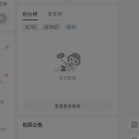
正序
积分榜
荣誉榜
复
近7日
近30日
至今
算、开
。
Ja
暂无数据
丰富
来
查看更多榜单
社区公告
如何