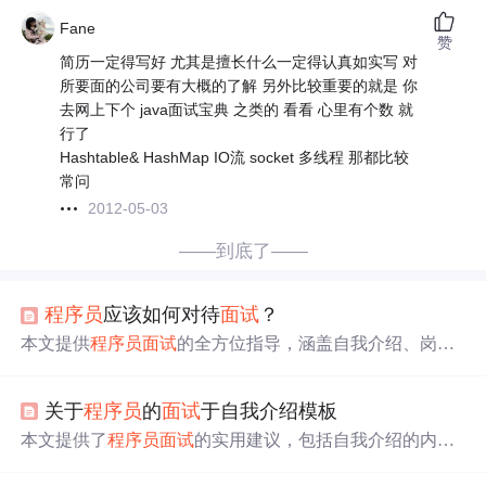
Fane
赞
简历一定得写好 尤其是擅长什么一定得认真如实写 对
所要面的公司要有大概的了解 另外比较重要的就是 你
去网上下个 java面试宝典 之类的 看看 心里有个数 就
行了
Hashtable& HashMap IO流 socket 多线程 那都比较
常问
2012-05-03
——到底了——
程序员
应该如何对待
面试
？
本文提供
程序员
面试
的全方位指导，涵盖自我介绍、岗位
理解、经验陈述、人际关系处理、
面试
准备、职业态度、
薪资谈判及反问技巧等内容，助力
面试
者全面提升竞争
关于
程序员
的
面试
于自我介绍模板
力。
本文提供了
程序员
面试
的实用建议，包括自我介绍的内
容、时间和注意事项，以及
面试
过程中如何表现才能给
面
试
官留下深刻印象。