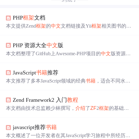
PHP
框架
文档
本文提供Zend
框架
的
中文
文档链接及Yii
框架
相关图书的翻
译资源。对于使用这两种PHP
框架
进行Web开发的技术人
员来说，这些文档和
书籍
是不可或缺的学习资料。
PHP 资源大全
中文
版
本文档整理了GitHub上Awesome-PHP项目的
中文
版资源，
涵盖了PHP相关的库、
框架
、模板、安全、代码分析、日
志、第三方库、配置工具、Web工具、
书籍
、电子书及经
JavaScript
书籍
推荐
典博文等内容。旨在为PHP开发者提供详尽的参考资料。
本文推荐了多本JavaScript领域的经典
书籍
，适合不同水平
的学习者深入研究JavaScript编程语言。
Zend Framework2 入门
教程
本文档由技术总监赖少林撰写，
介绍
了
ZF
2
框架
的基础概
念与安装配置，涵盖MVC架构、组件库等内容，并提供了
实践案例。
javascript推荐
书籍
本文概述了一位开发者在其JavaScript学习旅程中所经历的