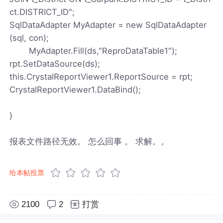
ct.DISTRICT_ID";
SqlDataAdapter MyAdapter = new SqlDataAdapter
(sql, con);
MyAdapter.Fill(ds,"ReproDataTable1");
rpt.SetDataSource(ds);
this.CrystalReportViewer1.ReportSource = rpt;
CrystalReportViewer1.DataBind();
}
报表文件路径无效。 怎么回事 。 求解。。
给本帖投票
2100
2
打赏