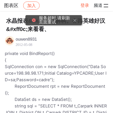
图表区
登录
频道
加入
帖子详情
社区
图表区
服务超时,请刷新
水晶报表&#xff0c;求解啊。各路英雄好汉
页面重试
&#xff0c;来看看、
ouwen8931
2012-05-08
private void BindReport()
{
SqlConnection con = new SqlConnection("Data So
urce=198.98.98.171;Initial Catalog=YPCADRE;User I
D=sa;Password=cadre");
ReportDocument rpt = new ReportDocument
();
DataSet ds = new DataSet();
string sql = "SELECT * FROM t_Carpark INNER
JOIN t_District ON t_Carpark.DISTRICT_ID = t_Distri