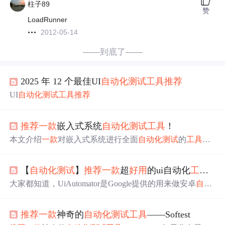
柱子89
赞
LoadRunner
2012-05-14
——到底了——
2025 年 12 个最佳UI
自动化测试
工具
推荐
UI
自动化测试
工具
推荐
推荐
一款
嵌入式系统
自动化测试
工具
！
本文介绍
一款
对嵌入式系统进行全面
自动化测试
的
工具
，
不需要自己做任何开发，就可以在项目测试中直接使用起
来，支持对各类嵌入式系统进行全面
自动化测试
。
【
自动化测试
】
推荐
一款
超
好用
的ui自动化
工具
--ui
大家都知道，UiAutomator是Google提供的用来做安卓
自动
化测试
的一个Java库，功能强大，但支持Java语言，并不支
持python。没有对比就没有伤害。移动设备：移动设备上
推荐
一款
神奇的
自动化测试
工具
——Softest
运行了封装了uiautomator2的HTTP服务，解析收到的请