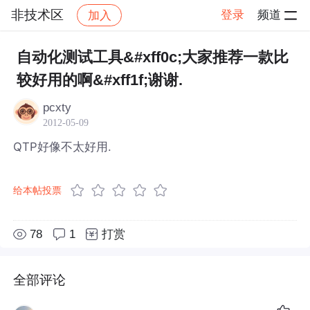
非技术区
登录
频道
加入
帖子详情
社区
非技术区
自动化测试工具&#xff0c;大家推荐一款比
较好用的啊&#xff1f;谢谢.
pcxty
2012-05-09
QTP好像不太好用.
给本帖投票
78
1
打赏
全部评论