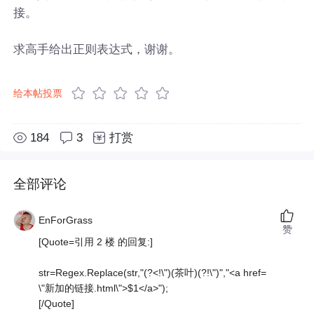
接。
求高手给出正则表达式，谢谢。
给本帖投票
184
3
打赏
全部评论
EnForGrass
赞
[Quote=引用 2 楼 的回复:]
str=Regex.Replace(str,"(?<!\")(茶叶)(?!\")","<a href=
\"新加的链接.html\">$1</a>");
[/Quote]