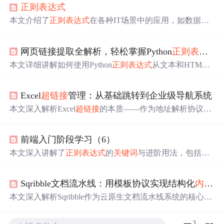
正则表达式
本文介绍了
正则表达式
在各种IT场景中的应用，如数据验
证、搜索替换、信息提取、格式化等，并提供了多个
正则
表达式
实例，展示了如何在编程中使用它们来满足不同需
网页链接提取全解析，轻松掌握Python
正则表达式
求
，如验证账号格式、提取链接等。,
本文详细讲解如何使用Python
正则表达式
从文本和HTML
中提取网页链接，涵盖URL结构解析、re模块应用、边界
控制、非贪婪匹配、分组捕获及预查机制等核心技术，提
Excel
超链接
管理：从基础跳转到企业级导航系统
升链接提取的准确性和效率。
本文深入解析Excel
超链接
的本质——作为地址解析协议的
客户端实现，涵盖file://、http(s)://和自定义协议三类机制；
对比UI操作与HYPERLINK()函数两种创建方式，强调公式
前端入门阶段学习（6）
驱动在批量管理、动态更新和VBA集成中的核心优势；系
统阐述企业级链接管理体系构建方法，包括五类典型场景
本文深入讲解了
正则表达式
的
关键词
与进阶用法，包括预
最优解、链接模板库设计、失效检测与优雅降级策略；并
查断言，以及在实战场景中的应用，如匹配歌词文件和获
揭示权限适配、跨平台兼容性及性能陷阱等高阶避坑要
取URL参数。
点。
Sqribble文档流水线：用模板协议实现结构化
内容
自
本文深入解析Sqribble作为云原生文档流水线系统的核心机
制，重点阐述其以模板协议为中枢的结构化
内容
自动化能
力。系统通过
内容
清洗引擎（语义剥离、结构强化、媒体
3