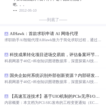
吧。。。
2012-05-10
——到底了——
AIHawk：首款求职申请 AI 网络代理
求职助手AI智能代理AIHawk致力于简化求职过程，通过自
动化职位申请流程。借助人工智能，它能够帮助用户以定
制化的方式申请多个职位。
科技成果转化项目进场交易前，评估备案环节需要准备哪些材料？.docx
科易网基于40亿+科创知识图谱数据库，深度探索AI技术
在技术转移、成果转化、技术经纪、知识产权、产业创
新、科技招商等垂直领域的多样化应用场景，研究科技创
国央企如何系统识别外部创新资源？内部研发体系完善，但对外部高校、中小科技企业技术能力缺乏动态认知。.docx
新领域的AI+数智化解决方案，推动科技创新与产业创新
智能化发展。
科易网基于40亿+科创知识图谱数据库，深度探索AI技术
在技术转移、成果转化、技术经纪、知识产权、产业创
新、科技招商等垂直领域的多样化应用场景，研究科技创
【高速互连技术】基于UIO机制的PCIe无序I/O扩展：多路径架构下内存请求的高性能传输与排序控制方案设计
新领域的AI+数智化解决方案，推动科技创新与产业创新
智能化发展。
内容概要：本文档为PCI-SIG发布的工程变更通知（EC