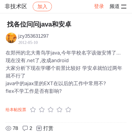
非技术区
登录
频道
加入
帖子详情
社区
非技术区
找各位问问java和安卓
jzy353631297
2012-05-10
在郑州的北大青鸟学java,今年学校名字该做安博了...
现在没有.net了,改成android
大家分析下现在学哪个前景比较好 学安卓就怕过两年
就不行了
java中的ajax里的EXT在以后的工作中常用不?
flex不学工作是否有影响?
给本帖投票
78
2
打赏