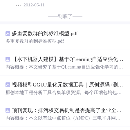
2012-05-11
——到底了——
多重复数群的到标准模型.pdf
多重复数群的到标准模型.pdf
【水下机器人建模】基于QLearning自适应强化学习PID控制器在AUV中的应用研究（Matlab代码实现）
内容概要：本文研究了基于QLearning自适应强化学习的PI
D控制器在自主水下航行器（AUV）中的应用，通过Matla
b代码实现了对水下机器人的动力学建模与运动控制。重点
视频模型GGUF量化元数据工具｜原创源码+测试+离线报告
探讨了将强化学习算法QLearning与传统PID控制相结合的
方法，以提升AUV在复杂、时变及非线性水下环境中的自
原创本地工程分析工具合集单项资源。每个压缩包均包含
适应控制能力。文中系统分析了AUV的运动学与动力学特
完整 JavaScript/Node.js 源码、3 项自动化测试、可复现合
性，阐述了传统PID参数整定面临的挑战，并提出采用QLe
成示例、离线 HTML/JSON/SVG 报告、1080×720 真实运
arning算法在线动态优化PID控制器的比例、积分和微分参
顶刊复现：排污权交易机制是否提高了企业全要素生产率 -来自中国上市公司的证据（论文+数据）
行效果图、README、运行说明、功能清单、MIT License
数，从而实现对系统误差、响应速度、超调量等性能指标
及原创授权声明。Node.js 18+ 可直接运行，零第三方运行
内容概要：本文以有源中点箝位（ANPC）三电平并网逆
的综合优化。通过Matlab仿真实验验证了该复合控制策略
依赖，适合开发者进行工程预检、质量审查和交付复核。
变器为研究对象，提出并构建了一套融合双极性倍频脉宽
在轨迹跟踪精度、抗外部干扰能力和系统鲁棒性方面的显