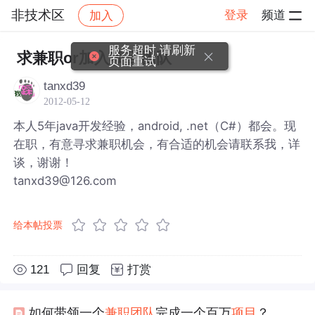
非技术区
登录
频道
加入
帖子详情
社区
非技术区
服务超时,请刷新
求兼职or加入项目团队
页面重试
tanxd39
2012-05-12
本人5年java开发经验，android, .net（C#）都会。现
在职，有意寻求兼职机会，有合适的机会请联系我，详
谈，谢谢！
tanxd39@126.com
给本帖投票
121
回复
打赏
如何带领一个
兼职
团队
完成一个百万
项目
？