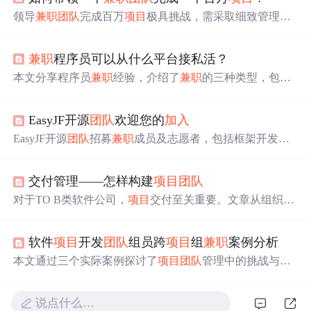
领导
兼职
团队
完成百万
项目
极具挑战，需采取细致管理方
式。本文从
团队
建设、目标设定、沟通与协调、任务分配
与监督、激励措施、风险管理和持续改进等方面，深入探
兼职
程序员可以从什么平台接私活？
讨了领导
兼职
团队
完成
项目
的方法，以确保
项目
顺利完
成。
本文分享程序员
兼职
经验，介绍了
兼职
的三种类型，包括
兼职
职位众包、
项目
整包和自由职业者驻场。还给出“三接
四不接”的避坑指南，最后推荐了靠谱的
兼职
渠道，如线下
EasyJF开源
团队
欢迎您的
加入
自有渠道、线上技术论坛以及垂直众包平台，并列举了程
序员客栈、外包大师等多个平台。
EasyJF开源
团队
招募
兼职
成员及志愿者，包括框架开发、
活动策划、网站编辑及论坛版主等职位，欢迎热爱开源、
熟悉JavaEE及相关技术的朋友
加入
。
交付管理——怎样构建
项目
团队
对于TO B类软件公司，
项目
交付至关重要。文章从组织架
构入手，介绍
项目
团队
构建。阐述了不同产品成熟度下
项
目
团队
的配置，包括各角色职责；说明了选择
项目
经理的
软件
项目
开发
团队
组员跨
项目
组
兼职
案例分析
要点；还给出资源不足时确保
团队
正常运转的方法，如内
部补位和向客户借力。
本文通过三个实际案例探讨了
项目
团队
管理中的挑战与成
功经验。强调了
项目
团队
的特点，包括目标明确、临时性
组织、强调合作精神等，并分析了
兼职
人员在
项目
开发中
说点什么…
的利弊。