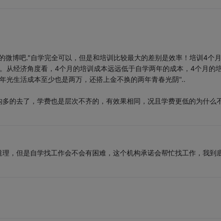
老师的微博吧."自学完全可以，但是和培训比较最大的差别是效率！培训4个
。从经济角度看，4个月的培训成本远远低于自学两年的成本，4个月的
年光生活成本至少也是两万，还搭上金不换的两年青春光阴"..
构多的去了，学费也是层次不齐的，有效果相同，况且学费更低的为什么
道理，但是自学找工作会不会有困难，这个机构承诺会帮忙找工作，我到