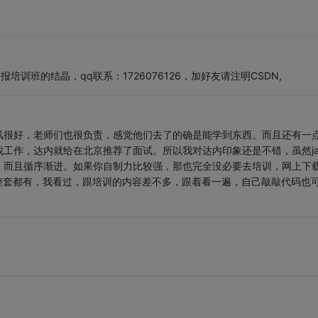
子报培训班的结晶，qq联系：1726076126，加好友请注明CSDN,
风很好，老师们也很负责，感觉他们去了的确是能学到东西。而且还有一
工作，达内就给在北京推荐了面试。所以我对达内印象还是不错，虽然ja
，而且循序渐进。如果你自制力比较强，那也完全没必要去培训，网上下
，整套都有，我看过，跟培训的内容差不多，跟着看一遍，自己敲敲代码也