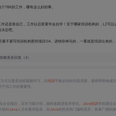
个78K的工作，哪有这么好的事。
作还是靠自己，工作以后更要学会自学！至于哪家培训机构好，LZ可以
再决定吧。
尽量不要写培训机构那些项目OA、进销存神马的，一看就是培训出来的，
加载更多回复（4）
训
方式主要是远程视频学习，但
培训
节奏从轻松到高强度，最终帮助他成
对于找工作的重要性。
应企业项目，且学习能力强，能快速跟进技术变化。
Java
培训
学校通过
市场对
Java
人才的要求提高，但
Java
依然是热门编程语言，有着广阔的
，首月薪资足以抵消
培训
成本。选择合适且教学质量高的
Java
培训
机构至