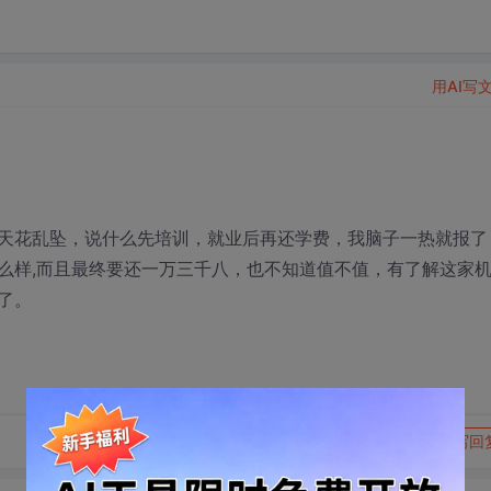
用AI写
天花乱坠，说什么先培训，就业后再还学费，我脑子一热就报了
么样,而且最终要还一万三千八，也不知道值不值，有了解这家
了。
转发到动态
举报
写回