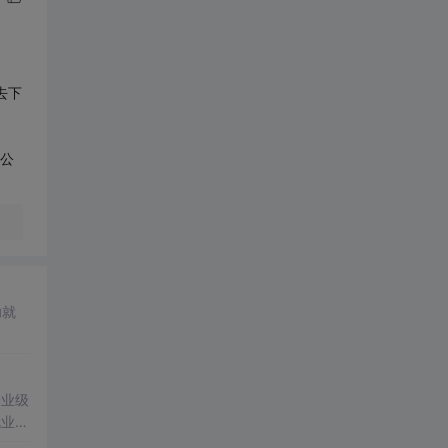
去下
公
功就
企业级
就业前
关重