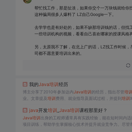
帮忙找工作，那是扯淡，如果你交个一万块钱就给你找
这种骗局很多人爆料了 LZ自己Google一下。
去学学也是有好处的，如果不缺那培训钱的话，但找工
一些培训机构的视频，看看自己喜欢哪家的授课风格
另，太原我不了解，在北上广的话，LZ找工作时候，
司都不愿意要培训出来的。
我的
Java
培训
经历
博主分享了2010年参加达内
Java
培训
的经历，指出尽管
培
业。文章提及
培训
费用、就业指导及面试过程，并提到
培训
java
开发
培训
_
Java
培训
课程那里好？
Java
培训
出身的工程师通常具有实践经验，能在短时间内适
项目训练，帮助学生掌握核心技术并提升就业竞争力。尽管
景。
Java
培训
价格通常在1-2万之间，对于有能力的人来说