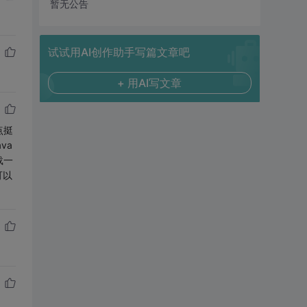
暂无公告
试试用AI创作助手写篇文章吧
+ 用AI写文章
点挺
va
载一
可以