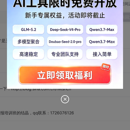
切换为时间
发表回
才是王道啊。
/blog.sina.com.cn/niitshcn
子报培训班的结晶，qq联系：1726076126