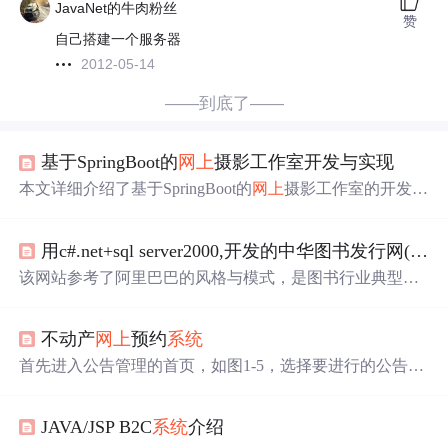
JavaNet的牛肉粉丝
赞
自己搭建一个服务器
2012-05-14
——到底了——
基于SpringBoot的
网上
摄影工作室开发与实现
本文详细介绍了基于SpringBoot的
网上
摄影工作室的开发与
实现，包含管理员模块、用户模块、摄影作品管理、摄影
圈等功能模块。适合技术爱好者、开发者学习参考。
用c#.net+sql server2000,开发的中华图书发行网(http://www.pub100.com)
该网站参考了阿里巴巴的风格与模式，是图书行业典型的
B2B网站，大多数的程序是由我编写的。主要功能：含新
闻
发布
管理；会员管理与服务(分半年,一年期等)管理；供
不动产
网上
预约
系统
求信息
发布
；交易反馈撮合；经销商
系统
(下级经销商管理,
产品
发布
,订单管理与统计,库存管理与统计,消息与公告)；
首先进入公告管理的首页，如图1-5，选择要进行的公告管
网上
书店管理(使用二级泛域名)；网站推广；投诉反馈；
理操作，选择公告
发布
则进入
发布
公告页面，如图1-6，输
访问
统计等等）.
入要
发布
的公告即可进行
发布
；如图1-8，管理员选择管理
JAVA/JSP B2C
系统
介绍
用户权限后需先输入要管理的用户账号，如图1-10，随后