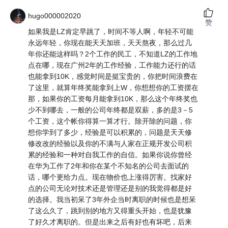
hugo000002020
赞
如果我是LZ肯定早跳了，时间不等人啊，年轻不可能
永远年轻，你现在能天天加班，天天熬夜，那么过几
年你还能这样吗？2个工作的民工，不知道LZ的工作地
点在哪，现在广州2年的工作经验，工作能力还行的话
也能拿到10K，感觉时间是挺宝贵的，你把时间浪费在
了这里，就算年终奖能拿到上W，你想想你的工资摆在
那，如果你的工资每月能拿到10K，那么这个年终奖也
少不到哪去，一般的公司年终都是双薪，多的是3－5
个工资，这个帐你得算一算才行。除开除的问题，你
想你学到了多少，经验是可以积累的，问题是天天修
修改改的经验以及你的不满与人家在正规开发公司积
累的经验和一种对自我工作的自信。如果你说你曾经
在华为工作了2年和你在某个不知名的公司去面试的
话，哪个更给力点。现在物价也上涨得厉害。找家好
点的公司无论对技术还是管理还是别的我觉得都是好
的选择。我当初呆了3年外企当时离职的时候也是想呆
了这么久了，跳到别的地方又得重头开始，也是犹豫
了好久才离职的。但是出来之后有好也有坏吧，后来