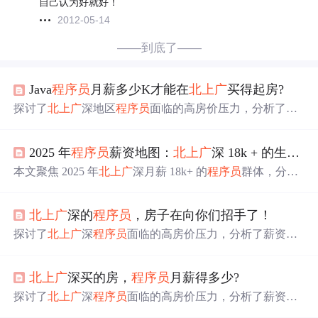
自己认为好就好！
2012-05-14
——到底了——
Java
程序员
月薪多少K才能在
北上
广
买得起房?
探讨了
北上
广
深地区
程序员
面临的高房价压力，分析了薪
资与能力的关系，及如何通过提升技能如掌握Java架构师
必备的29个技能点，实现职业生涯的跃升。
2025 年
程序员
薪资地图：
北上
广
深 18k + 的生存指南
本文聚焦 2025 年
北上
广
深月薪 18k+ 的
程序员
群体，分析
了
程序员
薪资受工作年限、岗位、地域等因素的影响，介
绍了他们在住房、日常开销、职业压力和社交生活等方面
北上
广
深的
程序员
，房子在向你们招手了！
的生存现状，并从住房、日常开销、职业发展和理财规划
等维度给出了生存指南。
探讨了
北上
广
深
程序员
面临的高房价压力，分析了薪资与
能力的关系，指出大部分
程序员
的工资难以承担当地房
价，强调了能力提升与职业规划的重要性。
北上
广
深买的房，
程序员
月薪得多少?
探讨了
北上
广
深
程序员
面临的高房价压力，分析了薪资与
房价之间的差距，指出加班并不等于加薪，强调了提升个