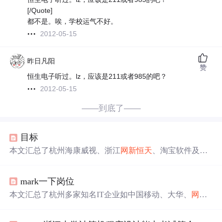
[/Quote]
都不是。唉，学校运气不好。
2012-05-15
昨日凡阳
赞
恒生电子听过。lz，应该是211或者985的吧？
2012-05-15
——到底了——
目标
本文汇总了杭州海康威视、浙江
网新恒天
、淘宝软件及杭
州
恒生电子
四家公司软件测试工程师的岗位职责与任职要
求。涵盖从编写测试用例到执行功能测试的全过程，以及
mark一下岗位
对软件质量进行评估的工作内容。
本文汇总了杭州多家知名IT企业如中国移动、大华、
网新
恒天
等发布的软件测试工程师岗位招聘信息，涵盖岗位职
责、任职资格及申请方式，适合寻找测试相关工作的应届