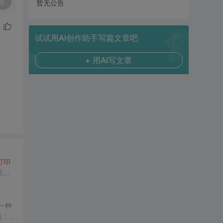
复
暂无公告
试试用AI创作助手写篇文章吧
+ 用AI写文章
打印
天突
印
。
一种
重点：