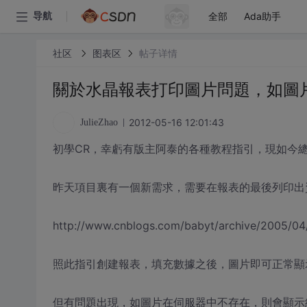
全部
Ada助手
导航
社区
图表区
帖子详情
關於水晶報表打印圖片問題，如圖
2012-05-16 12:01:43
JulieZhao
初學CR，幸虧有版主阿泰的各種教程指引，現如今
昨天項目裏有一個新需求，需要在報表的最後列印出
http://www.cnblogs.com/babyt/archive/2005/04
照此指引創建報表，填充數據之後，圖片即可正常顯
但有問題出現，如圖片在伺服器中不存在，則會顯示