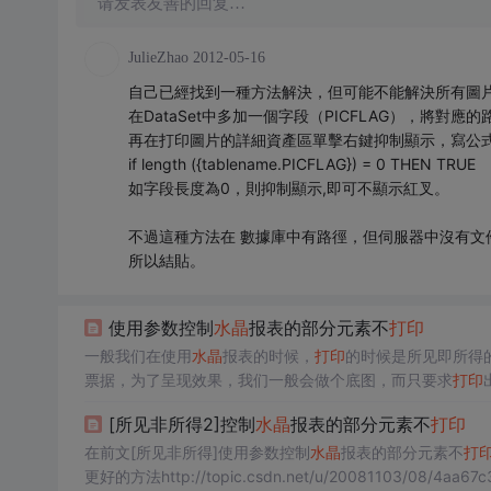
请发表友善的回复…
JulieZhao
2012-05-16
自己已經找到一種方法解決，但可能不能解決所有圖
在DataSet中多加一個字段（PICFLAG），將對應
再在打印圖片的詳細資產區單擊右鍵抑制顯示，寫公
if length ({tablename.PICFLAG}) = 0 THEN TRUE
如字段長度為0，則抑制顯示,即可不顯示紅叉。
不過這種方法在 數據庫中有路徑，但伺服器中沒有文
所以結貼。
使用参数控制
水晶
报表的部分元素不
打印
一般我们在使用
水晶
报表的时候，
打印
的时候是所见即所得
票据，为了呈现效果，我们一般会做个底图，而只要求
打印
然想到了这样的方法，与大家分享。方法很简单:使用自定义
[所见非所得2]控制
水晶
报表的部分元素不
打印
在下例中，我通过一个
在前文[所见非所得]使用参数控制
水晶
报表的部分元素不
打
更好的方法http://topic.csdn.net/u/20081103/08/4aa6