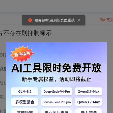
用AI写
片不存在則抑制顯示
總算摸索出一點門道了。
資產的相片，在網路上搜索到阿泰的教程。
/21/142789.html
示。
紅叉，希望可以做到圖片不存在時則抑制顯示。