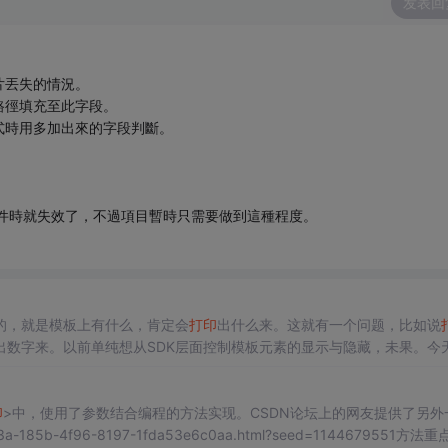
发表回
片丟失的情況。
的路徑填充至此字段。
式時用多加出來的字段判斷。
件時就失效了，不過項目暫時只需要做到這種程度。
的，就是模板上有什么，肯定会
打印
出什么来。这就有一个问题，比如说
出数字来。以前单纯想从SDK层面控制模板元素的显示与隐藏，未果。今
打印
功能，
打印
前重新用参数控制模板元素的显示与隐藏，然后再进行
打
印
>中，使用了参数结合编程的方法实现。CSDN论坛上的网友提供了另外
7c3a-185b-4f96-8197-1fda53e6c0aa.html?seed=1144679551方法