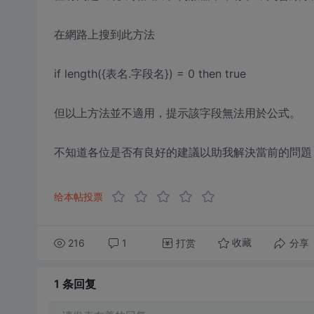
在網路上搜到此方法
if length({表名.字段名}) = 0 then true
但以上方法並不適用，提示該字段無法用於公式。
不知道各位是否有良好的建議以助我解決當前的問題
给本帖投票
216
1
打赏
分享
收藏
1 条
回复