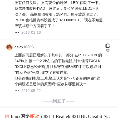
没有任何反应。 只有复位的时候，LED1闪动了一下。
我试过修改PHYAD，改过后，复位的时候,LED1不闪
动了都。 晶振振动标准，25M的。用示波器测过了。
PHYID也根据资料设置成了0x00008201。 现在不知道
应该从哪个方面着手了！！
2013-01-16
daicx16306
赞
上面的问题已经解决了其中的一部分,在RTL8201BL的
24Pin上 接一个2.2k左右的下拉电阻,时钟信号TXCLK,
RXCLK都已经正确,并且从寄存器BMSR中可以读取到
"自动协商"完成 ,建立了有效连接.
但是连接到电脑上,电脑上认为是"不可识别的网路",这
个问题还是硬件的原因吗?应该从哪里解决??
2012-05-22
——到底了——
linux网络
驱动
rtl8211f,Realtek 8211BL Gigabit Nic 在CentOS 5下