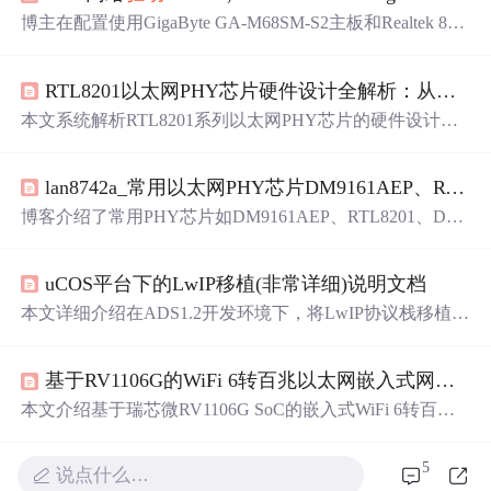
博主在配置使用GigaByte GA-M68SM-S2主板和Realtek 821
1BL网卡的PC服务器时，遇到了CentOS5系统找不到网卡
的问题。通过研究发现，需要寻找nVIDIA的nforce
驱动
。
RTL8201以太网PHY芯片硬件设计全解析：从原理图到PCB布局与调试
在nVIDIA官网下载对应
驱动
后，进行安装，并修改了系统
配置文件，包括创建ifcfg-eth0文件，修改modprobe.conf文
本文系统解析RTL8201系列以太网PHY芯片的硬件设计全
件，最终成功启动网卡。
流程，涵盖芯片特性（MII/SNI接口、25MHz时钟、双电源
架构）、原理图关键电路（电源滤波、晶体布局、网络变
lan8742a_常用以太网PHY芯片DM9161AEP、RTL8201、DP83848CVV、LAN8720A、LAN8742A
压器与Bob-Smith电路、ESD防护）、PCB布局布线规范
（差分对阻抗控制、地平面策略、分区与屏蔽）及调试要
博客介绍了常用PHY芯片如DM9161AEP、RTL8201、DP8
点（MDIO初始化、LED状态诊断、链接问题排查）。内
3848CVV、LAN8720A、LAN8742A等。阐述了不同芯片
容聚焦信息技术领域硬件实现细节，忽略非技术性背景描
支持的接口类型，分析了MII和RMII接口模式下的时钟频
述。
uCOS平台下的LwIP移植(非常详细)说明文档
率、引脚资源使用情况及时钟同步问题，还提及芯片中断
输出引脚用途和部分芯片功能特点。
本文详细介绍在ADS1.2开发环境下，将LwIP协议栈移植到
uC/OS-II实时操作系统的过程。以AT91SAM7X256 +
RTL8
201BL
(PHY)硬件平台为例，涵盖环境配置、
驱动
开发、
基于RV1106G的WiFi 6转百兆以太网嵌入式网关设计
网络功能测试及常见问题解决方案，为开发者提供完整移
植指南。
本文介绍基于瑞芯微RV1106G SoC的嵌入式WiFi 6转百兆
以太网网关设计方案。硬件采用四层PCB，集成BL-M8800
DS2双频WiFi 6模块与RTL8201F百兆PHY，通过SDIO 3.0
5
说点什么…
和RMII接口实现高效互联；软件基于Linux 4.19内核，构建