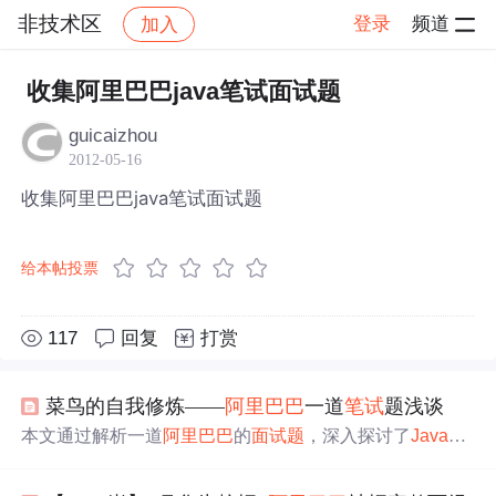
非技术区
登录
频道
加入
帖子详情
社区
非技术区
收集阿里巴巴java笔试面试题
guicaizhou
2012-05-16
收集阿里巴巴java笔试面试题
给本帖投票
117
回复
打赏
菜鸟的自我修炼——
阿里巴巴
一道
笔试
题浅谈
本文通过解析一道
阿里巴巴
的
面试题
，深入探讨了
Java
中
类的初始化和实例化过程，详细解释了类构造器、静态代
码块及非静态代码块的执行顺序，帮助读者理解复杂的
Jav