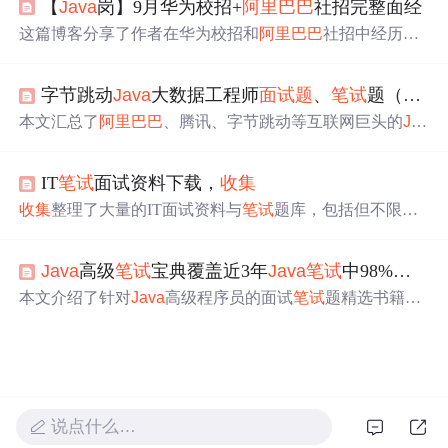
【
Java
岗】9月华为校招+
阿里巴巴
社招完整面经
a
类加载机制。
这篇博客分享了作者在华为校招和
阿里巴巴
社招中经历的
J
ava
工程师面试详细过程，包括算法题、项目设计、高并
发处理、安全性、微服务、线程池等方面的问题，以及面
字节跳动
Java
大数据工程师
面试题
、
笔试
题（含答案）
试后的个人反思和职业规划。
本文汇总了
阿里巴巴
、腾讯、字节跳动等互联网巨头的
Jav
a
面试题
，涉及实习生、高级、大数据等不同岗位，深入剖
析Hadoop、Spark、Zookeeper等技术的应用与原理，探讨
IT
笔试
面试资料下载，
收集
数据库优化、TCP/UDP区别、HTTP协议等内容，助你全
面备战技术面试。
收集
整理了大量的IT面试资料与
笔试
题库，包括但不限于
C++、
Java
、Python等编程语言，涵盖各类公司如华为、
微软、腾讯等的面试与
笔试
题，帮助求职者准备面试。
Java
高级
笔试
宝典覆盖近3年
Java
笔试
中98%高频知识点
本文介绍了针对
Java
高级程序员的面试
笔试
题精选书籍，
涵盖高频知识点、行业代表性题目及详细解答，同时提供
了全面的学习资料包，旨在帮助求职者提升技能并应对大
厂面试挑战。,
说点什么…