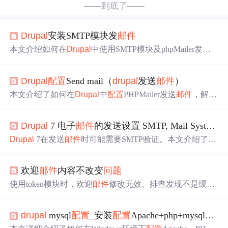
——到底了——
Drupal
安装SMTP模块发
邮件
本文介绍如何在
Drupal
中使用SMTP模块及phpMailer发送
邮件
，解决服务器未设置发
邮件
的
问题
。包括下载、安装S
MTP模块和phpMailer，
配置
SMTP服务器，确保
邮件
正常
Drupal
配置
Send mail（
drupal
发送
邮件
）
发送。
本文介绍了如何在
Drupal
中
配置
PHPMailer发送
邮件
，解决
了错误提示找不到class文件的
问题
。通过下载phpmailer模
块和library，将class文件复制到指定目录，然后在
Drupal
后
Drupal
7 电子
邮件
的发送设置 SMTP, Mail System, Mime Mail
台进行SMTP
配置
，如使用gmail服务，设置SMTP服务器、
端口、协议、用户名和密码，完成
邮件
发送的设置。
Drupal
7在发送
邮件
时可能需要SMTP验证。本文介绍了如
何激活SMTP模块，设置SMTP服务器，并解决因发送HTM
L格式
邮件
需要Mime Mail模块的
问题
。通过
配置
Mail Syste
欢迎
邮件
内容不改变
问题
m模块，允许不同模块使用不同格式和方法发送
邮件
。
使用token模块时，欢迎
邮件
修改无效。排查发现不是缓存
问题
，而是
drupal
安装时语言和源语言不一致导致的多语
言
问题
。解决办法是将源语言改回安装时的语言，开启翻
drupal
mysql
配置
_安装
配置
Apache+php+mysql+
drup
译并
配置
不同语言显示，清理缓存。