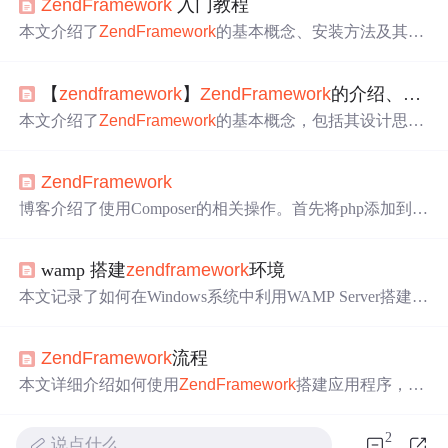
Zend
Framework
入门教程
本文介绍了
Zend
Framework
的基本概念、安装方法及其M
VC架构，并详细探讨了
Zend
Framework
中的关键组件，
如Session、Registry、Loader、Auth等，通过实例展示了登
【
zend
framework
】
Zend
Framework
的介绍、安装和实例运行
录过程中的具体应用。
本文介绍了
Zend
Framework
的基本概念，包括其设计思
想、安装步骤及一个简单的示例。通过此示例，读者可以
了解到如何设置基本的开发环境，配置前端控制器，以及
Zend
Framework
创建和运行一个基本的控制器。
博客介绍了使用Composer的相关操作。首先将php添加到目
录，完成Composer安装，可在任意目录使用命令。接着讲
述用Composer构建基于
Zend
Framework
框架的应用，还介
wamp 搭建
zend
framework
环境
绍了创建虚拟主机的步骤，包括取消注释、编辑文件、添
加DNS记录等，最后重启apache生效。
本文记录了如何在Windows系统中利用WAMP Server搭建
Z
end
Framework
的开发环境。主要步骤包括修改PHP的配置
文件php.ini，将
Zend
Framework
的library路径添加到include
Zend
Framework
流程
_path中，以及修改Apache配置文件httpd.conf，将AllowOve
rride设置为All并启用rewrite模块。最后别忘了重启WAMP
本文详细介绍如何使用
Zend
Framework
搭建应用程序，包
以使配置生效。
括日志记录、数据库连接设置、控制器与视图交互等核心
步骤。
2
说点什么…