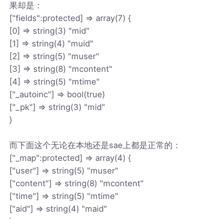
果却是：
["fields":protected] => array(7) {
[0] => string(3) "mid"
[1] => string(4) "muid"
[2] => string(5) "muser"
[3] => string(8) "mcontent"
[4] => string(5) "mtime"
["_autoinc"] => bool(true)
["_pk"] => string(3) "mid"
}
而下面这个无论在本地还是sae上都是正常的：
["_map":protected] => array(4) {
["user"] => string(5) "muser"
["content"] => string(8) "mcontent"
["time"] => string(5) "mtime"
["aid"] => string(4) "maid"