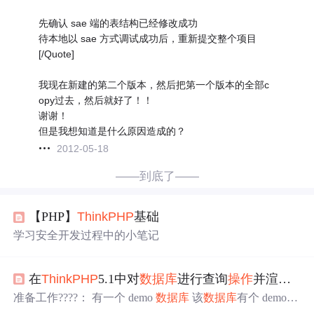
先确认 sae 端的表结构已经修改成功
待本地以 sae 方式调试成功后，重新提交整个项目
[/Quote]
我现在新建的第二个版本，然后把第一个版本的全部c
opy过去，然后就好了！！
谢谢！
但是我想知道是什么原因造成的？
2012-05-18
——到底了——
【PHP】
ThinkPHP
基础
学习安全开发过程中的小笔记
在
ThinkPHP
5.1中对
数据库
进行查询
操作
并渲染到页面
准备工作????： 有一个 demo
数据库
该
数据库
有个 demo_u
ser 表 该表中数据如下图 首先在 /application/index 目录下有