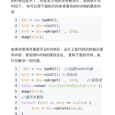
的时候也提示了，但是至少我的没有被清空，原因就不去
纠结了。 你可以用下面的代码来查看你的KVDB的缓存内
容
$kv
 = 
new
 SaeKV(); 
$ret
 = 
$kv
->init(); 
$ret
 = 
$kv
->pkrget(
''
, 
100
);
dump(
$ret
);
如果你禁用并重新开启KVDB后，运行上面代码仍然输出缓
存内容，那说明KVDB的缓存还在。 复制下面的代码，执
行后解决一切问题。
$kv
 = 
new
 SaeKV();  
//创建SaeKV对象
$ret
 = 
$kv
->init(); 
//初始化
$ret
 = 
$kv
->pkrget(
''
, 
100
);    
//获取缓存内容
$this
->show(
'<h3>当前KVDB缓存内容</h3>'
);
dump(
$ret
);
//遍历并删除
foreach
 (
$ret
as
$key
 => 
$value
) {
$ret
 = 
$kv
->delete(
$key
);
}