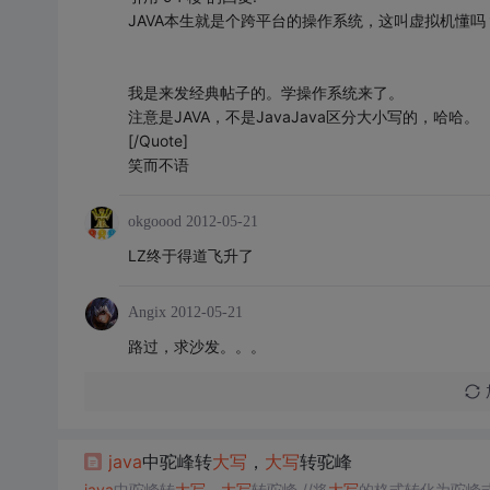
JAVA本生就是个跨平台的操作系统，这叫虚拟机懂
我是来发经典帖子的。学操作系统来了。
注意是JAVA，不是JavaJava区分大小写的，哈哈。
[/Quote]
笑而不语
okgoood
2012-05-21
LZ终于得道飞升了
Angix
2012-05-21
路过，求沙发。。。
java
中驼峰转
大写
，
大写
转驼峰
java
中驼峰转
大写
，
大写
转驼峰 //将
大写
的格式转化为驼峰式 privat