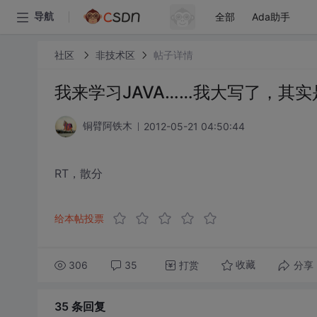
全部
Ada助手
导航
社区
非技术区
帖子详情
我来学习JAVA……我大写了，其
2012-05-21 04:50:44
铜臂阿铁木
RT，散分
给本帖投票
306
35
打赏
分享
收藏
35 条
回复