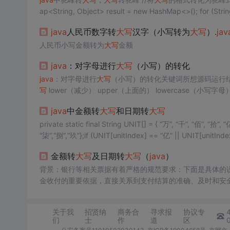
ap<String, Object> result = 
java
人民币数字转
大写
汉字（小写转为
大写
）.
jav
人民币小写金额转为
大写
金额
java
：对字母进行
大写
（小写）的转化
java
：对字母进行
大写
写
lower（减少） upper（上面的） l
是
大写
的字母给它变换
大写
命令时是原数组输出，当然也可以
java
中金额转
大写
和日期转
大写
private static final String UNIT[] = { “万”, “千”, “佰”, “拾”, “亿”, “千”, “佰”,String[] cnDate = new Str
“柒”,“捌”,“玖”};if (UNIT[unitIndex] == “亿” || UNIT[unitIndex
金额转
大写
及日期转
大写
（
java
）
背景：银行等相关票据有着严格的规范要求：下面是具体
金收付的重要依据，直接关系到支付结算的准确、及时和安
济业务和明确经济责任的一种书面证明。因此，填写票据和
错漏、不潦草，防止
关于我
招贤纳
商务合
寻求报
协议专
们
士
作
道
区