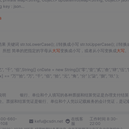
new HashMap<>(); for (String key : json...
a
（小写）的转化关键词所想源码运行结果 关键词 str.toLowerCase(); //转换成小写 str.toUpperCas
owercase（小写字母） 所想 简单的把指定的字母从
大写
变换成小写，或者从小写变换成
大写
。
认为它确实变换成了...
ing[]{“零”,“壹”,“贰”,“叁”,“肆”,“伍”,“陆”,
] == “万”“拾”, “万”, “千”, “佰”, “拾”, “元”, “角”, “分” };“柒”, “捌”, “玖” };
的说明 银行、单位和个人填写的各种票据和结算凭证是办理支付结算
全。票据和结算凭证是银行、单位和个人凭以记载账务的会计凭证，是记
结算凭证，必须做到标准化、规范化，要要素齐全、数字正确、字迹清晰
400-660-
在线客
工作时间 8:30-
kefu@csdn.net
0108
服
22:00