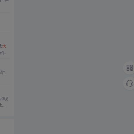
e(); //转换成
大
如果
和现
载经
、不