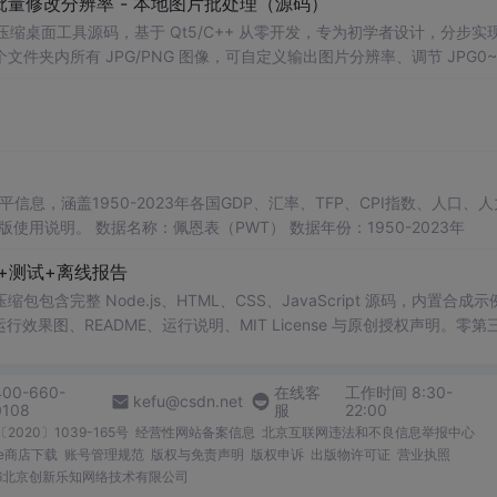
 - 批量修改分辨率 - 本地图片批处理（源码）
图片压缩桌面工具源码，基于 Qt5/C++ 从零开发，专为初学者设计，分步实
夹内所有 JPG/PNG 图像，可自定义输出图片分辨率、调节 JPG0~1
完成后自动统计每张图片压缩前后文件体积，计算整体压缩缩小比例，直
mage 图像绘图、文件目录遍历、UI 交互开发； 需要本地批量处理图片的办
地文件 IO、进度条交互的开发学习者。 使用场景 自媒体批量压缩配图，
册图片； 程序开发学习：QFileDialog 文件选择、QDir 文件夹
防卡顿、文件大小格式化转换全套 Qt 图像开发实战案例。 工具核心功能清单 
图片； 自定义输出宽高分辨率，支持锁定原始宽高比，避免图片拉伸变形
占用大小； 自定义输出保存目录，批量生成压缩后的图片文件； 实时进度条
本等多项数据，整理的PWT 11.0中文翻译使用说明，英文原版使用说明。 数据名称：佩恩表（PWT） 数据年份：1950-2023年
图片压缩前后体积，换算 KB/MB 直观展示； 批量完成弹窗汇总：图片
码+测试+离线报告
完整模块化代码，功能拆分清晰，每段代码附带详细注释，新手可分步拆解
VC，Windows 平台可直接编译运行； 源码结构清晰，功能
完整 Node.js、HTML、CSS、JavaScript 源码，内置合成示
0 运行效果图、README、运行说明、MIT License 与原创授权声明。零第
或未授权内容。适合 AI 工程、前端、运维和质量团队用于本地预检、
npm run report，或启动静态服务器打开 index.html。
400-660-
在线客
工作时间 8:30-
kefu@csdn.net
0108
服
22:00
2020〕1039-165号
经营性网站备案信息
北京互联网违法和不良信息举报中心
me商店下载
账号管理规范
版权与免责声明
版权申诉
出版物许可证
营业执照
026北京创新乐知网络技术有限公司