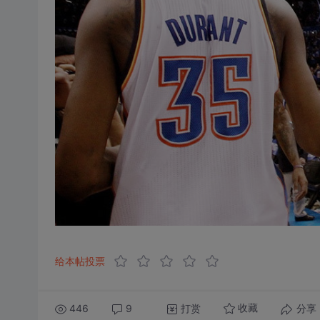
给本帖投票
446
9
打赏
分享
收藏