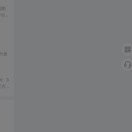
现图
00
观展
公、
降低图
遍历、
双模
； 滑
展示处
总
学
例、3
三方
教学演