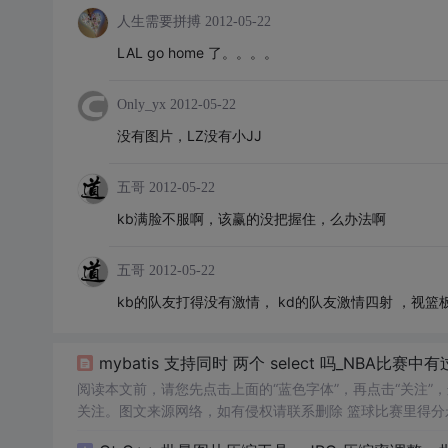
人生需要拼搏
2012-05-22
LAL go home 了。。。。
Only_yx
2012-05-22
没有图片，LZ没有小JJ
五哥
2012-05-22
kb满脸不服啊，该赢的没把握住，么办法啊
五哥
2012-05-22
kb的队友打得没有激情， kd的队友激情四射 ，视篮
mybatis 支持同时 两个 select 吗_NBA
阅读本文前，请您先点击上面的“蓝色字体”，再点击“关注
关注。图文来源网络，如有侵权请联系删除 篮球比赛里得分永远是绕不过去的话题，在NBA里得10分的是普通球员，得20分的是核心球
员，得三十分的是明星球员，那得50分就是超级得分手了！在NB