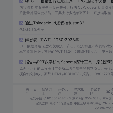
Qt C++ 批量图片压缩工具 - JPG 压缩率调整
内容概要 本资源是一套完整可运行的 Qt Widgets 批量
片批量处理全套功能。工具支持多选单张图片、直接读取整个文件
区间压缩质量，自带锁定宽高比防拉伸变形功能；批量处理
通过Thingscloud远程控制stm32
示压缩效果。 适用人群 Qt/C++ 零基础初学者，学习 QI
设计、自媒体从业者； 想要学习图片缩放、JPG 压缩、本
代码和具体例子
片体积节省上传流量； 摄影、设计批量统一图片尺寸，批量轻量化相
佩恩表（PWT）1950-2023年
QImage 缩放保存、QSlider 参数联动、批量循环界面
式导入图片：手动多选单张图片 / 一键读取整个文件夹全部
01、数据介绍 包含有关收入、产出、投入和生产率的相对水平信息，涵盖1950-2023年各国GDP、汇率、TFP、CPI指数、人口、人力资
块调节 JPG 压缩质量 0~100，平衡图片清晰度与文件
理进度，循环中刷新界面，程序不会假死卡顿； 自动统计每张
报告与PPT数字核对Schema探针工具｜原创源
数、成功数量、单张大小对比、整体压缩节省空间比例； 
习。 其他说明 开发环境：Qt Creator + Qt5.15 MS
原创可运行的工程审计与分析工具合集中的独立项目。每个压缩包包含
项自动化验收、离线 HTML/JSON/SVG 报告、1080×72
运行依赖，不包含榜单产品源码、官方素材、论文、账号数据
示与二次开发。运行方法：Node.js 18+ 下执行 npm test 与 
关于我
招贤纳
商务合
寻求报
协议专
们
士
作
道
区
公安备案号11010502030143
京ICP备19004658号
京网文〔
家长监护
网络110报警服务
中国互联网举报中心
Chro
©1999-2