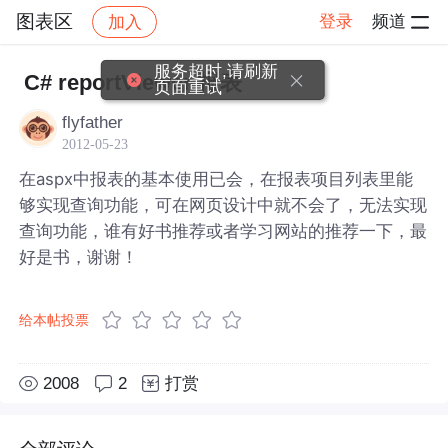
图表区
登录
频道
加入
帖子详情
社区
图表区
服务超时,请刷新
C# reportViewer 报表
页面重试
flyfather
2012-05-23
在aspx中报表的基本使用已会，在报表项目列表里能
够实现查询功能，可在网页设计中就不会了，无法实现
查询功能，谁有好书推荐或者学习网站的推荐一下，最
好是书，谢谢！
给本帖投票
2008
2
打赏