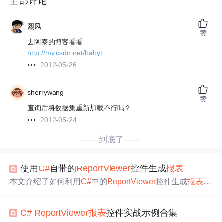
全部评论
熙风
赞
去阿泰的博客看看
http://my.csdn.net/babyt
2012-05-26
sherrywang
赞
查询后将数据集重新加载不行吗？
2012-05-24
——到底了——
使用
C#
自带的
ReportViewer
控件生成
报表
本文介绍了如何利用
C#
中的
ReportViewer
控件生成
报表
，
详细步骤包括新建数据集、创建模板、添加数据集到模
板、在Form窗体中添加
ReportViewer
控件、加载模板文件
C#
ReportViewer
报表
控件实战示例合集
以及数据赋值。通过提供的源代码和效果图，可以清晰地