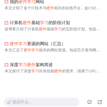
我的
硬件
学习
网站
本文介绍了多个IT技术与
硬件
相关的在线平台，如CSDN
的专业开发者社区、电子产品世界、维库电子市场网等，
涵盖了编程
学习
、电子元器件采购、技术交流和开发工具
计算机
硬件
基础
学习
的阶段计划
等内容，为初学者和专业人士提供了丰富的资源。
该博客介绍了计算机
硬件
基础
学习
的五阶段计划。包括入
门认知、深入原理
学习
、
硬件
组装与升级、故障排查与维
护、拓展与总结。各阶段有明确
学习
目标、内容及实践操
硬件
学习
资源的网站（汇总）
作，助
学习
者系统掌握
硬件
知识与技能，为后续
学习
打基
础。
本文汇总了
硬件
学习
相关的网站资源。包括芯片查询网
站，如Microchip、Analog Devices等；
硬件
学习
资料来源，
有微信
学习
资源如ADI智库，以及芯片大厂规格书；还有
深度
学习
硬件
架构简述
辅助
学习
网站，AI辅助
学习
网站如豆包、通义千问，搜索
网站如Microsoft必应。
本文探讨了深度
学习
对高性能
硬件
的需求，强调了GPU、
TPU等加速器在处理复杂模型中的关键作用，并预测了未
来
硬件
的发展趋势，包括FPGA的广泛应用及深度
学习
硬
件
平台的开源化。
说点什么…