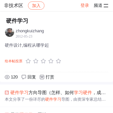
非技术区
登录
频道
加入
帖子详情
社区
非技术区
硬件学习
zhongkuizhang
2012-05-23
硬件设计,编程从哪学起
给本帖投票
120
回复
打赏
硬件
学习
方向导图（怎样、如何
学习
硬件
，成为大牛）
本文分享了一份详尽的
硬件
学习
导图，由资深专家总结，
旨在为
硬件
学习
者提供清晰路径。资源包含文档链接，鼓
励共同
学习
与交流，期待您的宝贵意见。