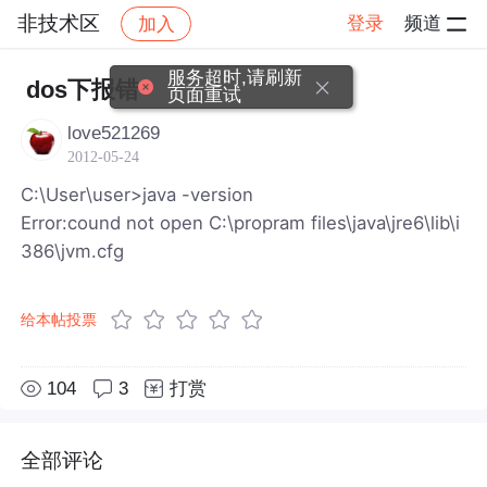
非技术区
登录
频道
加入
帖子详情
社区
非技术区
服务超时,请刷新
dos下报错
页面重试
love521269
2012-05-24
C:\User\user>java -version
Error:cound not open C:\propram files\java\jre6\lib\i
386\jvm.cfg
给本帖投票
104
3
打赏
全部评论