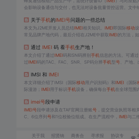
蜂窝通信模组产品生产中，需统计设备ID（
IMEI
）与对应贴
会影响设备通信与交付，也无法对设备批量管控运营。文中给出
测试方案。
关于
手机
的
IMEI
号
问题的一些总结
本文为J2ME开发人员总结
IMEI
相关知识。
IMEI
即国际
移动
设
常见品牌产地代码，最后介绍在J2ME中获取
IMEI
的方法，如M
通过
IMEI
码 看
手机
生产地！
本文介绍了通过
IMEI
码和SN码辨别
手机
信息的方法。可通过按
过
IMEI
码的TAC、FAC、SNR、SP码分辨
手机
型
号
、产地、
别翻新机等。
IMSI 和
IMEI
本文详细介绍了IMSI（国际
移动
用户识别码）和
IMEI
（国际
际漫游；
IMEI
用于标识
手机
设备，确保每台
手机
在全球范围
imei
号
段申请
IMEI
号
段申请涉及在TAF官网注册账
号
，提交营业执照等相关文
C、6位序列
号
和1位校验位组成。在生产流程中，
IMEI
与二
关于我
招贤纳
商务合
寻求报
协议专