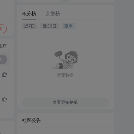
积分榜
荣誉榜
近7日
近30日
至今
复
正序
复
暂无数据
查看更多榜单
社区公告