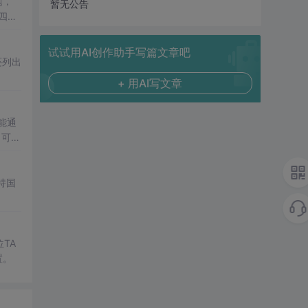
题，
暂无公告
四种
试试用AI创作助手写篇文章吧
还列出
+ 用AI写文章
能通
，可辨
持国
位TA
置。