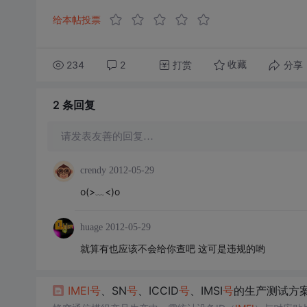
给本帖投票
234
2
打赏
分享
收藏
2 条
回复
请发表友善的回复…
crendy
2012-05-29
o(>﹏<)o
huage
2012-05-29
就算有也应该不会给你查吧 这可是违规的哟
IMEI
号
、SN
号
、ICCID
号
、IMSI
号
的生产测试方