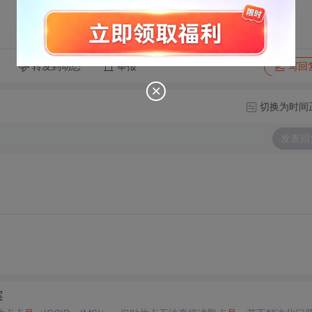
转发到动态
举报
写回
切换为时间
发表回
案