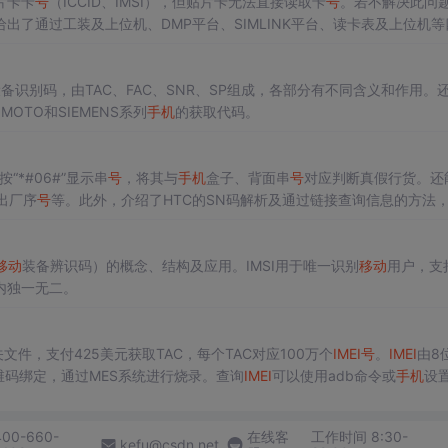
片卡卡
号
（ICCID、IMSI），但贴片卡无法直接读取卡
号
。若不解决此问
了通过工装及上位机、DMP平台、SIMLINK平台、读卡表及上位机等
备识别码，由TAC、FAC、SNR、SP组成，各部分有不同含义和作用。
OTO和SIEMENS系列
手机
的获取代码。
“*#06#”显示串
号
，将其与
手机
盒子、背面串
号
对应判断真假行货。还
出厂序
号
等。此外，介绍了HTC的SN码解析及通过链接查询信息的方法
移动
装备辨识码）的概念、结构及应用。IMSI用于唯一识别
移动
用户，支
内独一无二。
件，支付425美元获取TAC，每个TAC对应100万个
IMEI
号
。
IMEI
由8
维码绑定，通过MES系统进行烧录。查询
IMEI
可以使用adb命令或
手机
设
400-660-
在线客
工作时间 8:30-
kefu@csdn.net