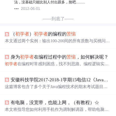
法，没基础只能比别人付出跟多，熬吧.........
2012-06-01
——到底了——
（
初学者
）
初学者
的编程的
苦恼
本文通过两个实例：输出100-200间的所有质数与买桃问
题，阐述了编程
初学者
如何培养解题思维。文章强调了利
用注释规划程序流程的重要性，并指出
初学者
需要逐渐适
身为
初学者
在编程过程中的
苦恼
，如何解决呢？
应计算机思维方式。
初学者
在编程时常感到困惑，找不到思路。编程逻辑实际
上就是数学逻辑的应用，通过将问题分解为步骤并用注释
描绘流程图。例如，解决找出100-200之间质数的问题，可
安徽科技学院2017-2018-1学期15电信12《Java编程技术》期末考试
以通过分析步骤并逐步编写代码来培养这种思维方式。关
键在于学习如何将问题拆解，贴近计算机的思维方式，而
这篇博客包含了多个关于Java编程技术的期末考试题目及
不是依赖生活经验。对于编程学习者来说，理解并模仿计
解析，涵盖了从逻辑判断到算法应用的各种问题，如白色
算机的处理方式至关重要。
帽子问题、
苦恼
的小明、6174问题等，适合Java
初学者
进
有电脑，没宽带，也能上网，（有教程）☆
行练习和提高。
本文将指导您如何利用手机作为调制解调器，帮助电脑通
过手机流量上网，解决无宽带
苦恼
。通过简单的硬件准备