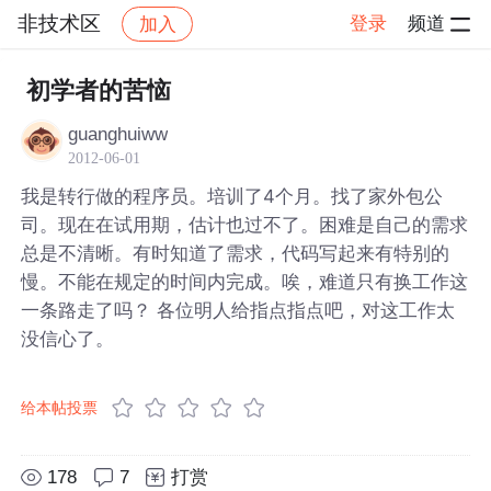
非技术区
登录
频道
加入
帖子详情
社区
非技术区
初学者的苦恼
guanghuiww
2012-06-01
我是转行做的程序员。培训了4个月。找了家外包公
司。现在在试用期，估计也过不了。困难是自己的需求
总是不清晰。有时知道了需求，代码写起来有特别的
慢。不能在规定的时间内完成。唉，难道只有换工作这
一条路走了吗？ 各位明人给指点指点吧，对这工作太
没信心了。
给本帖投票
178
7
打赏