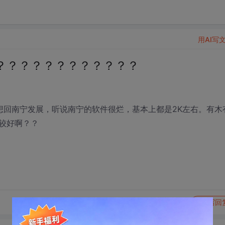
用AI写
？？？？？？？？？？？？？
想回南宁发展，听说南宁的软件很烂，基本上都是2K左右。有木
较好啊？？
转发到动态
举报
写回