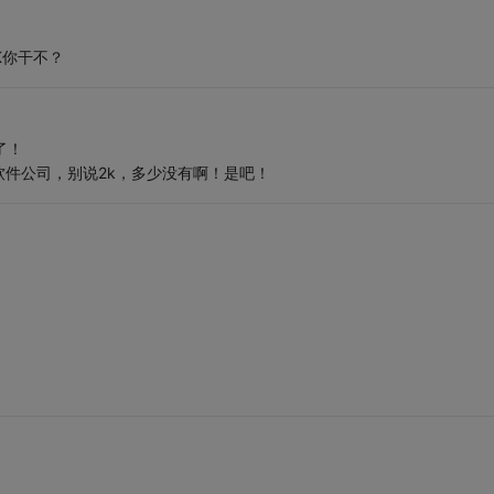
K你干不？
了！
件公司，别说2k，多少没有啊！是吧！