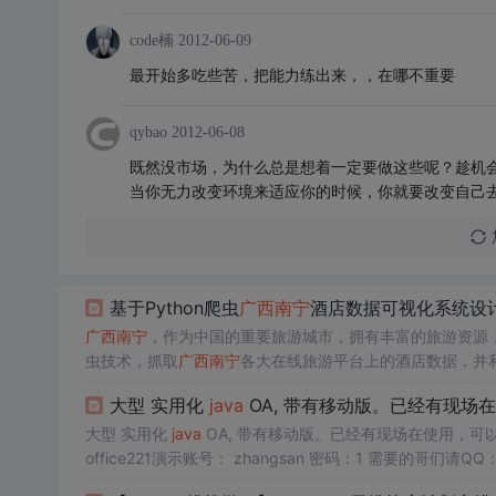
code楠
2012-06-09
最开始多吃些苦，把能力练出来，，在哪不重要
qybao
2012-06-08
既然没市场，为什么总是想着一定要做这些呢？趁机
当你无力改变环境来适应你的时候，你就要改变自己
基于Python爬虫
广西南宁
酒店数据可视化系统设计
广西南宁
，作为中国的重要旅游城市，拥有丰富的旅游资源，
虫技术，抓取
广西南宁
各大在线旅游平台上的酒店数据，并利
示。通过这一系统，游客可以更加直观、便捷地获取南宁酒
大型 实用化
java
OA, 带有移动版。已经有现场
整合网络上的酒店数据资源并进行有效的可视化展示，该系
新发展。
大型 实用化
java
OA, 带有移动版。已经有现场在使用，可以直接部
office221演示账号： zhangsan 密码：1 需要的哥们请
修改个人资料 三、 上下班签到 四、 我的日志 五、...