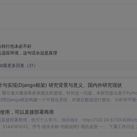
会转行也未必不好
去适应环境，这句话永远是真理
加载更多回复（31）
与实现(Django框架) 研究背景与意义、国内外研究现状
吸引着大量游客前来观光和度假。针对这一问题，本研究提出基于Pytho
用Django框架构建一个可视化系统，对酒店数据进行整合、分析和可视
店的相关信息，如价格、位置、评分等，从而做出更加明智的住宿选择。
在使用，可以直接部署商用
统能够为游客提供更加便捷、高效的信息服务体验，推动酒店业和旅游业
署商用，也可个人学习。演示地址：http://120.24.67.59:8080/b
QQ： 3144181032。序号 模块名称 功能说明1 我的桌面 一、 下属工作日志