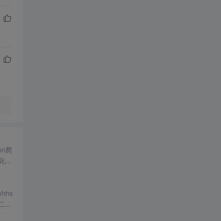
n爬
化展
通过
的创
hhs
 二、