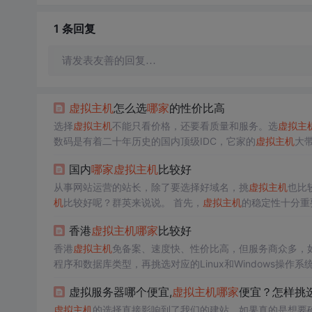
1 条
回复
请发表友善的回复…
虚拟主机
怎么选
哪家
的性价比高
选择
虚拟主机
不能只看价格，还要看质量和服务。选
虚拟主
数码是有着二十年历史的国内顶级IDC，它家的
虚拟主机
大
要比总部定价优惠些。西部数码的代理商有很多，经过多家
国内
哪家
虚拟主机
比较好
从事网站运营的站长，除了要选择好域名，挑
虚拟主机
也比
机
比较好呢？群英来说说。 首先，
虚拟主机
的稳定性十分重
流失客户外，对网站的seo优化影响是极其大的。 其次，
香港
虚拟主机
哪家
比较好
网站出现了问题，需得到服务商及...
香港
虚拟主机
免备案、速度快、性价比高，但服务商众多，如
程序和数据库类型，再挑选对应的Linux和Windows操
准型和企业型； 3.机房环境：了解机房基础设施是否齐全，
虚拟服务器哪个便宜,
虚拟主机
哪家
便宜？怎样挑
测试：亲测I...
虚拟主机
的选择直接影响到了我们的建站，如果真的是想要