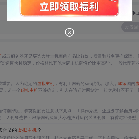
切换为时间
发表回
机
或云服务器还是要选大牌主机商的产品比较好，质量和服务更有保障。 
带宽速度快且稳定，价格相比其他大牌主机商性价比更高些，一般代理商
比对，代理商香港云空间的定价最低。
较重要。因为稳定的
虚拟主机
，有利于网站的seo优化。那么，
哪家
国内
要，若一个
虚拟主机
不够稳定，别人在访问时网站时，却突然打不开了，
技术问题处理是否及时，即所选
虚拟主机
服务商的售后服务能力怎样。因为
何选择呢，群英提醒要注意以下几点： 1.操作系统：企业要了解自身网
作系统； 2.套餐选择：根据网站流量大小选择对应的装备套餐，有香港经济型
如供电、空调、消费、安防和网络系统等，良好的硬软件环境更具保障； 4.
选合适的
虚拟主机
？
确保后续的使用不出现问题，那么肯定还是要了解一下其实用性、稳定性