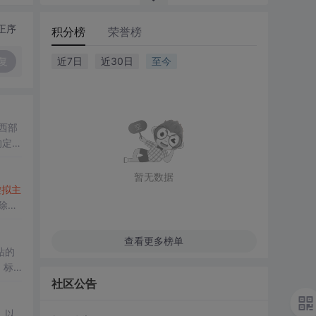
正序
积分榜
荣誉榜
复
近7日
近30日
至今
西部
的定价
暂无数据
虚拟主
除了
一旦
查看更多榜单
站的
、标
IP
社区公告
，以