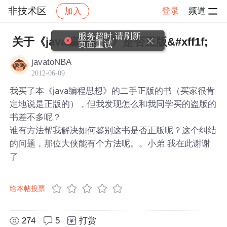
非技术区
登录
频道
加入
帖子详情
社区
非技术区
服务超时,请刷新
关于《java编程思想》是否正版&#xff1f;
页面重试
javatoNBA
2012-06-09
我买了本《java编程思想》的二手正版的书（买家很肯
定地说是正版的），但我发现怎么和我同学买的盗版的
书差不多呢？
谁有方法帮我解决如何鉴别这书是否正版呢？这个纠结
的问题，那位大侠能有个方法呢。。小弟 我在此谢谢
了
给本帖投票
274
5
打赏