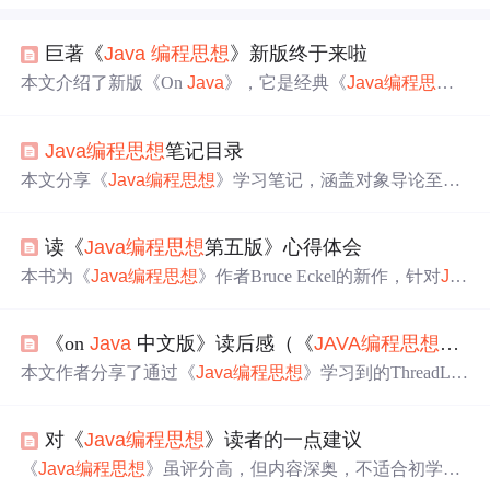
巨著《
Java
编程思想
》新版终于来啦
本文介绍了新版《On
Java
》，它是经典《
Java
编程思想
》的重塑。相比老版，新版基于
Java
8、11、17，更注重
函数式编程。本书内容深入浅出，译者经验丰富，还有一
Java
编程思想
笔记目录
线大咖解读，获业内专家高度赞誉，分基础卷和进阶卷，
是
Java
开发者的优质选择。
本文分享《
Java
编程思想
》学习笔记，涵盖对象导论至并
发，适合开发者节日放松阅读，提升技术理解。
读《
Java
编程思想
第五版》心得体会
本书为《
Java
编程思想
》作者Bruce Eckel的新作，针对
Jav
a
8及更高版本进行了全面更新，涵盖22章内容，适合进阶
学习与工作后的深入研究。
《on
Java
中文版》读后感（《
JAVA
编程思想
》的
本文作者分享了通过《
Java
编程思想
》学习到的ThreadLoc
al知识，并结合实际案例分析了ThreadLocal在线程池中可
能导致的问题及解决思路。强调了《
Java
编程思想
》作为
对《
Java
编程思想
》读者的一点建议
技术书籍的阅读技巧和价值，指出带着问题学习是有效的
方法。同时，文章提及《On
Java
8》新增
Java
11和17内
《
Java
编程思想
》虽评分高，但内容深奥，不适合初学
容，对中国读者是一大福利。