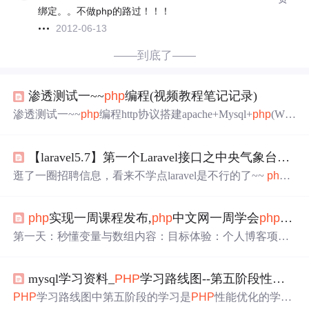
绑定。。不做php的路过！！！
2012-06-13
——到底了——
渗透测试一~~
php
编程(视频教程笔记记录)
渗透测试一~~
php
编程http协议搭建apache+Mysql+
php
(Win
dows下)搭建apache+Mysql+
php
(Centos7下)搭建域名 http协
议 域名解析过程:域名->host(如果没有解析的ip)->DNS服务
【laravel5.7】第一个Laravel接口之中央气象台天气接口
器解析 搭建apache+Mysql+
php
(Windows下) 创建如图所示
三个文件夹 运行msi的安装程序 设置域名和邮箱，将安装
逛了一圈招聘信息，看来不学点laravel是不行的了~~
php
目录自定义到a...
环境之类的我就不提了~ 正文： 一、下载安装laravel 官方
教程：https://laravelacademy.org/laravel-docs-5_7 安装完的可
php
实现一周课程发布,
php
中文网一周学会
php
直接
以跳过以下安装步骤 我这人比较懒，直接下载了个一键安
装包解压了事了：https://laravelacademy.org/resources-downlo
第一天：秒懂变量与数组内容：目标体验：个人博客项
a...
目。快速回顾：Web与
PHP
运行原理。编程实录：变量分
类与创建方法；数据类型与常用操作；数组的定义与访
mysql学习资料_
PHP
学习路线图--第五阶段性能优化
问；数组常用函数介绍；项目实战:快速创建博客前台页面
模板；网页参数与公共部分分离。目标:让新人明白：inclu
PHP
学习路线图中第五阶段的学习是
PHP
性能优化的学
de远比hello world重要,正确划分网页结构是第一步，而不