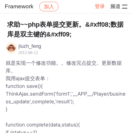
Framework
登录
频道
加入
帖子详情
社区
Framework
求助~~php表单提交更新。&#xff08;数据
库是双主键的&#xff09;
jluzh_feng
2012-06-12
就是实现一个修改功能。。修改完点提交。更新数据
库。
我用ajax提交表单：
function save(){
ThinkAjax.sendForm('form1','__APP__/Player/busine
ss_update',complete,'result');
}
function complete(data,status){
if (status==1)