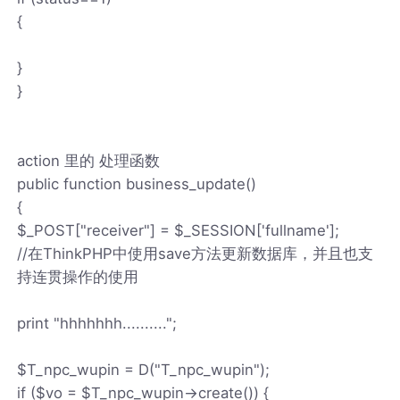
{
}
}
action 里的 处理函数
public function business_update()
{
$_POST["receiver"] = $_SESSION['fullname'];
//在ThinkPHP中使用save方法更新数据库，并且也支
持连贯操作的使用
print "hhhhhhh..........";
$T_npc_wupin = D("T_npc_wupin");
if ($vo = $T_npc_wupin->create()) {