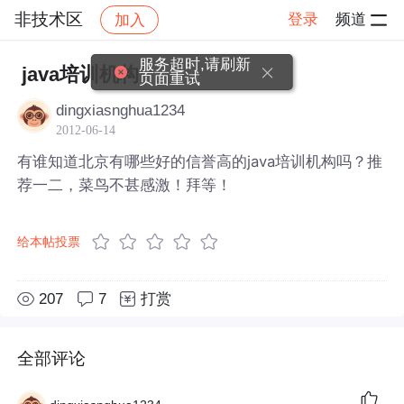
非技术区
登录
频道
加入
帖子详情
社区
非技术区
服务超时,请刷新
java培训机构
页面重试
dingxiasnghua1234
2012-06-14
有谁知道北京有哪些好的信誉高的java培训机构吗？推
荐一二，菜鸟不甚感激！拜等！
给本帖投票
207
7
打赏
全部评论