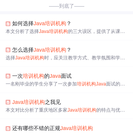
——到底了——
如何选择
Java
培训机构
？
本文分析了选择
Java
培训机构
的三大误区，提供了从课程
内容、教学方式及机构规模等角度的实用建议，帮助读者
避免陷阱，找到适合自己的高质量培训。
怎么选择
Java
培训机构
？
选择
Java
培训机构
时，应关注教学方式、教学氛围和学员
质量。大班教学可能无法确保每位学员的学习效果，良好
的学习氛围能提升学习效率，而学员质量的高低反映了机
一次
培训机构
的
Java
面试
构的筛选标准。靠谱的机构会注重这些方面，建议实地考
察并根据这些标准进行选择。
一名刚毕业的学生分享了一次参加
培训机构
Java
面试的经
历，面试中询问了技术框架掌握情况，并介绍了公司的外
包业务及人力资源储备计划，随后详细讨论了面试流程、
Java
培训机构
之我见
考核方式及培训安排。
本文对比分析了重庆地区多家
Java
培训机构
的特点与优
劣，包括达内、朗沃、威迅等，并分享了作者的个人经历
及对传智播客的高度评价。
还有哪些不错的正规
Java
培训机构