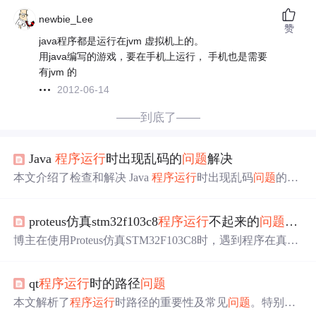
newbie_Lee
赞
java程序都是运行在jvm 虚拟机上的。
用java编写的游戏，要在手机上运行， 手机也是需要
有jvm 的
2012-06-14
——到底了——
Java
程序运行
时出现乱码的
问题
解决
本文介绍了检查和解决 Java
程序运行
时出现乱码
问题
的步
骤，包括检查 Java 源文件编码、编译和运行时的编码设
置、命令提示符的代码页和字体、Java 程序的输出代码以
proteus仿真stm32f103c8
程序运行
不起来的
问题
分析
及环境变量等，还详细说明了环境变量 JAVA_TOOL_OPT
IONS 的作用、设置方法和注意事项。
博主在使用Proteus仿真STM32F103C8时，遇到程序在真实
芯片能正常运行，在Proteus上无法运行的
问题
。经查找发
现，是Proteus仿真中的时钟频率设置不正确，导致
程序运
qt
程序运行
时的路径
问题
行
变慢。将时钟频率设置为与程序一致的72Mhz后，
问题
解决。
本文解析了
程序运行
时路径的重要性及常见
问题
。特别是