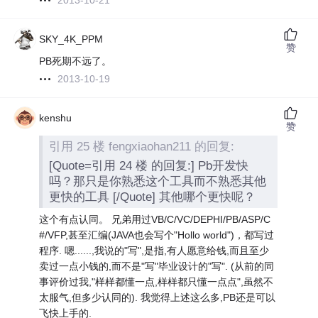
2013-10-21
SKY_4K_PPM
赞
PB死期不远了。
2013-10-19
kenshu
赞
引用 25 楼 fengxiaohan211 的回复:
[Quote=引用 24 楼 的回复:] Pb开发快
吗？那只是你熟悉这个工具而不熟悉其他
更快的工具 [/Quote] 其他哪个更快呢？
这个有点认同。 兄弟用过VB/C/VC/DEPHI/PB/ASP/C
#/VFP,甚至汇编(JAVA也会写个"Hollo world")，都写过
程序. 嗯......,我说的"写",是指,有人愿意给钱,而且至少
卖过一点小钱的,而不是"写"毕业设计的"写". (从前的同
事评价过我,"样样都懂一点,样样都只懂一点点",虽然不
太服气,但多少认同的). 我觉得上述这么多,PB还是可以
飞快上手的.