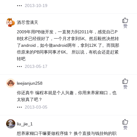
2013-10-19
酒尽雪满天
赞
2009年用PB做开发，一直努力到2011年，感觉自己P
B技术已经很好了，一个月才拿到5K。然后毅然决然转
了android，如今做android两年，拿到12K 了。而我那
些原来的PB同事同事才6K。 所以说，有机会还是赶紧
转吧
2013-05-17
leejianjun258
赞
你还真牛 编程本就是个人兴趣，你用来养家糊口，也
太较真了吧？
2013-03-05
liu_jie_1
赞
想养家糊口干嘛要做程序猿？ 换个直接与钱挂钩的职