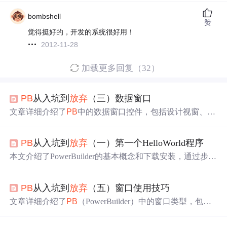
bombshell
赞
觉得挺好的，开发的系统很好用！
2012-11-28
加载更多回复（32）
PB
从入坑到
放弃
（三）数据窗口
文章详细介绍了
PB
中的数据窗口控件，包括设计视窗、预
览视窗、数据窗口数据源类型、显示样式，以及数据窗口
的常用函数和使用技巧。内容涵盖数据窗口的增删改查操
PB
从入坑到
放弃
（一）第一个HelloWorld程序
作、数据源切换、字段只读设置、数据共享、SQL语句处
理、数据窗口状态获取与设置等，展示了数据窗口在数据
本文介绍了PowerBuilder的基本概念和下载安装，通过步骤
库操作中的强大功能。
演示如何创建第一个HelloWorld程序，并详细讲解了如何
将程序编译成可执行文件及制作安装包的过程，使用Innos
PB
从入坑到
放弃
（五）窗口使用技巧
etup作为打包工具。文章适合初学者，旨在提供
PB
开发应
用程序的整体流程。
文章详细介绍了
PB
（PowerBuilder）中的窗口类型，包括
Main、Child、Response和Popup，以及窗口的各种属性，
如General、Scroll、ToolBar和其他属性页属性。此外，还