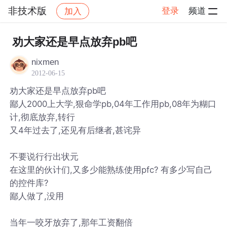
非技术版
登录
频道
加入
帖子详情
社区
非技术版
劝大家还是早点放弃pb吧
nixmen
2012-06-15
劝大家还是早点放弃pb吧
鄙人2000上大学,狠命学pb,04年工作用pb,08年为糊口
计,彻底放弃,转行
又4年过去了,还见有后继者,甚诧异
不要说行行出状元
在这里的伙计们,又多少能熟练使用pfc? 有多少写自己
的控件库?
鄙人做了,没用
当年一咬牙放弃了,那年工资翻倍