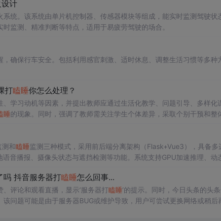
火设计
火系统。该系统由单片机控制器、传感器模块等组成，能实时监测驾驶状
实时监测、精准判断等特点，适用于易疲劳驾驶的场合。
醒，确保行车安全。包括利用感官刺激、适时休息、调整生活习惯等多种
课打
瞌睡
你怎么处理？
性、学习动机等因素，并提出教师应通过生活化教学、问题引导、多样化
瞌睡
的现象。同时，强调了教师需关注学生个体差异，采取个别干预和整
监测和
瞌睡
监测三种模式，采用前后端分离架构（Flask+Vue3），具备多
地语音播报、摄像头状态与遮挡检测等功能。系统支持GPU加速推理、动
了吗 抖音服务器打
瞌睡
怎么回事...
、评论和观看直播，显示‘服务器打
瞌睡
’的提示。同时，今日头条的头条
。该问题可能是由于服务器BUG或维护导致，用户可尝试更换网络或稍后