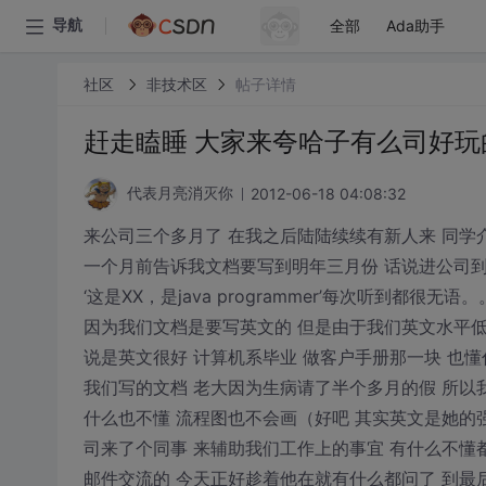
全部
Ada助手
导航
社区
非技术区
帖子详情
赶走瞌睡 大家来夸哈子有么司好玩
2012-06-18 04:08:32
代表月亮消灭你
来公司三个多月了 在我之后陆陆续续有新人来 同学
一个月前告诉我文档要写到明年三月份 话说进公司
‘这是XX，是java programmer’每次听到都很无语
因为我们文档是要写英文的 但是由于我们英文水平低
说是英文很好 计算机系毕业 做客户手册那一块 也
我们写的文档 老大因为生病请了半个多月的假 所以
什么也不懂 流程图也不会画（好吧 其实英文是她的强
司来了个同事 来辅助我们工作上的事宜 有什么不懂
邮件交流的 今天正好趁着他在就有什么都问了 到