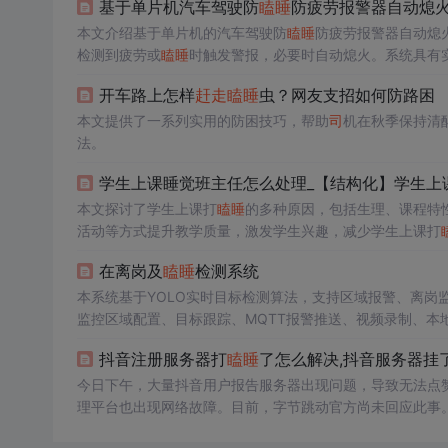
基于单片机汽车驾驶防
瞌睡
防疲劳报警器自动熄
本文介绍基于单片机的汽车驾驶防
瞌睡
防疲劳报警器自动熄
检测到疲劳或
瞌睡
时触发警报，必要时自动熄火。系统具有
开车路上怎样
赶走
瞌睡
虫？网友支招如何防路困
本文提供了一系列实用的防困技巧，帮助
司
机在秋季保持清
法。
学生上课睡觉班主任怎么处理_【结构化】学生上
本文探讨了学生上课打
瞌睡
的多种原因，包括生理、课程特
活动等方式提升教学质量，激发学生兴趣，减少学生上课打
学改进相结合的方法。
在离岗及
瞌睡
检测系统
本系统基于YOLO实时目标检测算法，支持区域报警、离岗
监控区域配置、目标跟踪、MQTT报警推送、视频录制、本
型切换、多档案管理及Web可视化操作界面。
抖音注册服务器打
瞌睡
了怎么解决,抖音服务器挂
今日下午，大量抖音用户报告服务器出现问题，导致无法点赞
理平台也出现网络故障。目前，字节跳动官方尚未回应此事
试。