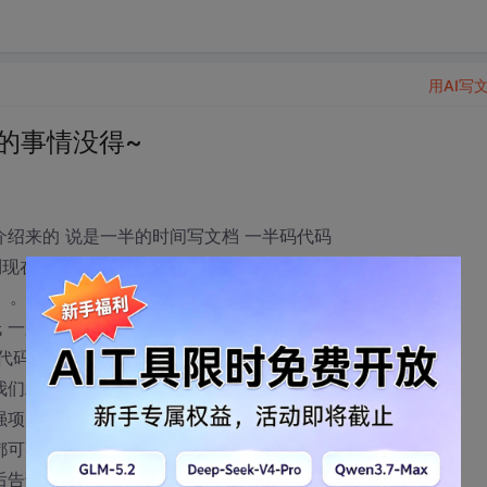
用AI写
的事情没得~
介绍来的 说是一半的时间写文档 一半码代码
到现在天天在写文档 坑爹的是老大给新来的同事介绍时说：
。。。
 一般就中英结合了 前段时间我们组来了个女生
懂代码啥的 本来是以为跟我们一起写文档的 没想到是检查
我们工作啥的都有这个女生来管了 啥计算机系毕业的 类是
项 我们文档上的语法错误全都是她来review的） 今天总公
都可以问他 关于我们现在项目啊 写文档啊什么的 平常都是
最后告诉我们上周修改的搞错了。。。。我们那个郁闷啊。。。