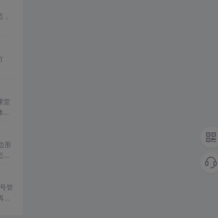
态，
方
课堂
体教
边形
态模
号管
再