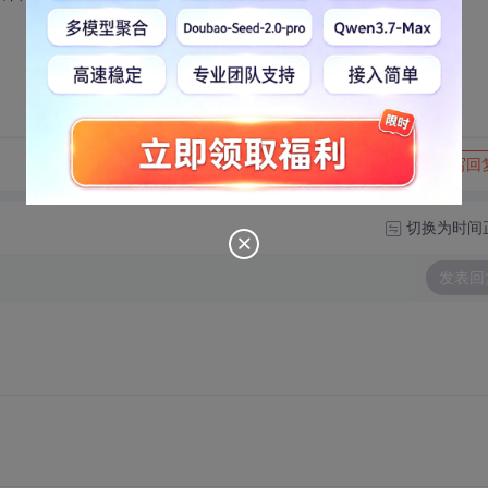
转发到动态
举报
写回
切换为时间
发表回