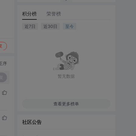
积分榜
荣誉榜
近7日
近30日
至今
复
正序
暂无数据
复
查看更多榜单
社区公告