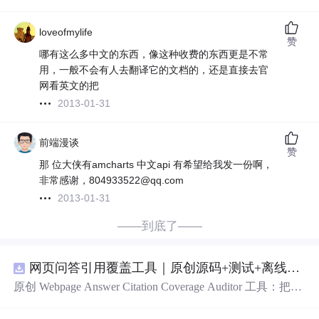
loveofmylife
赞
哪有这么多中文的东西，像这种收费的东西更是不常
用，一般不会有人去翻译它的文档的，还是直接去官
网看英文的把
2013-01-31
前端漫谈
赞
那 位大侠有amcharts 中文api 有希望给我发一份啊，
非常感谢，804933522@qq.com
2013-01-31
——到底了——
网页问答引用覆盖工具｜原创源码+测试+离线报告
原创 Webpage Answer Citation Coverage Auditor 工具：把网
页摘要中的事实性陈述与页面段落、发布时间和引用链接
对齐，统计未被证据覆盖的结论；本地网页、JSON/HTM