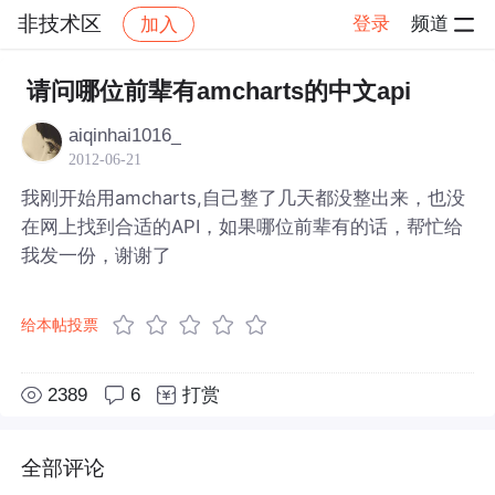
非技术区
登录
频道
加入
帖子详情
社区
非技术区
请问哪位前辈有amcharts的中文api
aiqinhai1016_
2012-06-21
我刚开始用amcharts,自己整了几天都没整出来，也没
在网上找到合适的API，如果哪位前辈有的话，帮忙给
我发一份，谢谢了
给本帖投票
2389
6
打赏
全部评论