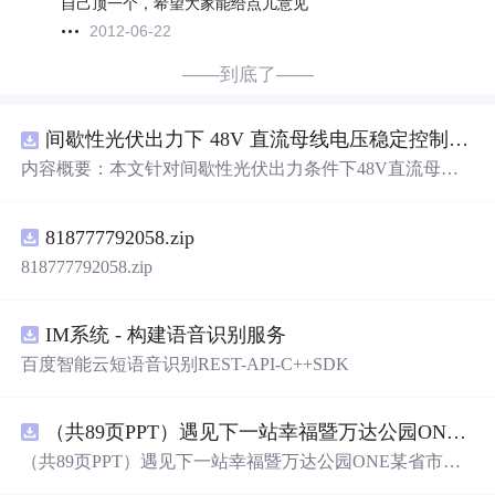
自己顶一个，希望大家能给点儿意见
2012-06-22
——到底了——
间歇性光伏出力下 48V 直流母线电压稳定控制及储能双向充放电闭环调控体系研究（Simulink仿真实现）
内容概要：本文针对间歇性光伏出力条件下48V直流母线
电压稳定控制及储能双向充放电闭环调控问题，提出一种
基于离网光伏直流微网系统的协同控制体系。通过构建包
818777792058.zip
含光伏阵列、Boost型DC-DC变换器、双向DC-DC变换器
与锂离子电池储能系统的完整拓扑结构，结合光伏最大功
818777792058.zip
率点跟踪（MPPT）技术和储能系统的双向功率调节能
力，实现对功率供需失衡的有效抑制。系统采用分层控制
架构，集成电压外环与电流内环双闭环控制策略，确保在
IM系统 - 构建语音识别服务
光照强度波动、负载突变等动态工况下维持母线电压稳
百度智能云短语音识别REST-API-C++SDK
定。在Simulink环境中搭建全系统仿真模型，验证了控制策
略在多种扰动场景下的有效性与鲁棒性，显著提升了微网
在无外部电网支撑下的自主运行能力和电能质量水平。; 适
（共89页PPT）遇见下一站幸福暨万达公园ONE某省市热气球生活艺术节活动策划方案.pptx
合人群：具备电力电子、自动控制与新能源系统基础知识
（共89页PPT）遇见下一站幸福暨万达公园ONE某省市热
的电气工程及相关专业研究生、科研人员，以及从事光伏
气球生活艺术节活动策划方案.pptx
储能系统、直流微网设计与仿真的工程技术人员。; 使用场