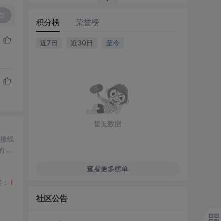
复
积分榜
荣誉榜
近7日
近30日
至今
暂无数据
D接线
 如
查看更多榜单
接：
I
社区公告