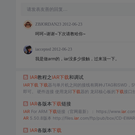
请发表友善的回复…
ZBJORDAN23
2012-06-23
呵呵~谢谢~下次请教哈你~
iaccepted
2012-06-23
我是做arm的，iar没多少接触，过来顶一下。
IAR
教程之
IAR
下载
和调试
IAR
下载
下载
器与单片机之间的接线有两种JTAG和SWD，S
即可。 硬件连接 使用龙邱
下载
器的 龙邱核心板的
下载
接口
果没有使用龙邱
下载
器，打开核心板原理图，找到
下载
IAR
各版本
下载
链接
WDIO(TMS) -----
下载
IAR
For ARM
下载
链接（官网最新）： https://www.
iar
.co
AR
5.50.8版本 http://files.
iar
.com/ftp/pub/box/CD-EWA
IAR
各版本
下载