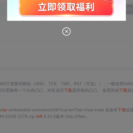
发表回
WD只需要四根线（GND、TCK、TMS、RST（可选）），一般使用SW
丝印层都有一个白色凸口，对应龙邱
下载
器排线的凸口。 使用其他
下载
器的
口部分，接线对应即可： 单片机SWDIO(TMS) -----
下载
器SWDIO(TMS) 单片机S
m/
iar
-embedded-workbench/#!?currentTab=free-trials 各版本
下载
链
RM-5508-2279.zip
IAR
6.10.5版本 http://files...